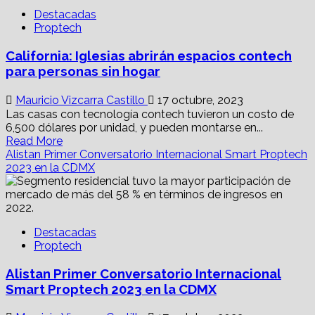
de
Destacadas
las
Proptech
élites
político
California: Iglesias abrirán espacios contech
religiosas
para personas sin hogar
Mauricio Vizcarra Castillo
17 octubre, 2023
Las casas con tecnología contech tuvieron un costo de
6,500 dólares por unidad, y pueden montarse en...
Read
Read More
more
Alistan Primer Conversatorio Internacional Smart Proptech
about
2023 en la CDMX
California:
Iglesias
abrirán
espacios
Destacadas
contech
Proptech
para
personas
Alistan Primer Conversatorio Internacional
sin
hogar
Smart Proptech 2023 en la CDMX