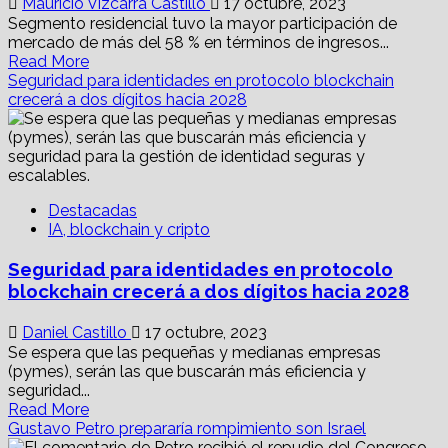
Mauricio Vizcarra Castillo
17 octubre, 2023
Segmento residencial tuvo la mayor participación de
mercado de más del 58 % en términos de ingresos...
Read
Read More
more
Seguridad para identidades en protocolo blockchain
about
crecerá a dos dígitos hacia 2028
Alistan
Primer
Conversatorio
Internacional
Smart
Destacadas
Proptech
IA, blockchain y cripto
2023
en
Seguridad para identidades en protocolo
la
CDMX
blockchain crecerá a dos dígitos hacia 2028
Daniel Castillo
17 octubre, 2023
Se espera que las pequeñas y medianas empresas
(pymes), serán las que buscarán más eficiencia y
seguridad...
Read
Read More
more
Gustavo Petro prepararía rompimiento son Israel
about