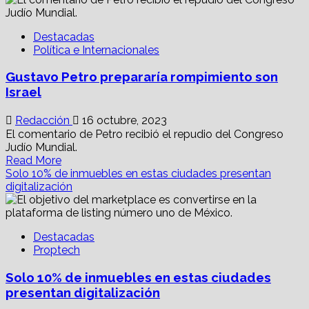
Seguridad
para
Destacadas
identidades
Política e Internacionales
en
protocolo
Gustavo Petro prepararía rompimiento son
blockchain
crecerá
Israel
a
dos
Redacción
16 octubre, 2023
dígitos
El comentario de Petro recibió el repudio del Congreso
hacia
Judío Mundial.
2028
Read
Read More
more
Solo 10% de inmuebles en estas ciudades presentan
about
digitalización
Gustavo
Petro
prepararía
Destacadas
rompimiento
Proptech
son
Israel
Solo 10% de inmuebles en estas ciudades
presentan digitalización