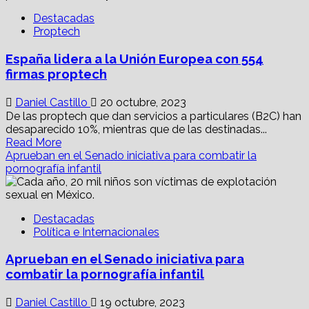
¿Qué
Destacadas
debes
Proptech
saber
sobre
España lidera a la Unión Europea con 554
Nu,
para
firmas proptech
que
opere
Daniel Castillo
20 octubre, 2023
como
De las proptech que dan servicios a particulares (B2C) han
banco
desaparecido 10%, mientras que de las destinadas...
en
Read
Read More
México?
more
Aprueban en el Senado iniciativa para combatir la
about
pornografía infantil
España
lidera
a
Destacadas
la
Política e Internacionales
Unión
Europea
Aprueban en el Senado iniciativa para
con
554
combatir la pornografía infantil
firmas
proptech
Daniel Castillo
19 octubre, 2023