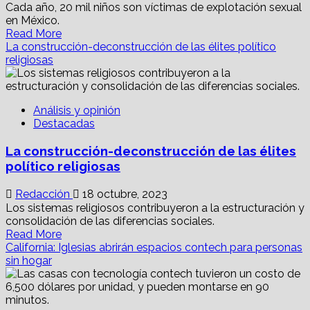
Cada año, 20 mil niños son víctimas de explotación sexual
en México.
Read
Read More
more
La construcción-deconstrucción de las élites político
about
religiosas
Aprueban
en
el
Análisis y opinión
Senado
Destacadas
iniciativa
para
La construcción-deconstrucción de las élites
combatir
la
político religiosas
pornografía
infantil
Redacción
18 octubre, 2023
Los sistemas religiosos contribuyeron a la estructuración y
consolidación de las diferencias sociales.
Read
Read More
more
California: Iglesias abrirán espacios contech para personas
about
sin hogar
La
construcción-
deconstrucción