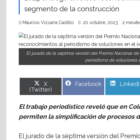
segmento de la construcción
Mauricio Vizcarra Castillo
20 octubre, 2023
2 minute
El jurado de la séptima versión del Premio Nacional d
periodismo de soluciones 
Share
Share
Share
X
Facebook
LinkedI
on
on
on
(Twitter)
El trabajo periodístico reveló que en C
permiten la simplificación de procesos d
El jurado de la séptima versión del Prem