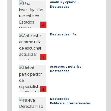
Análisis y opinión
Destacadas
La dinámica de las
iglesias ¿Quiénes
crecen?
2
28 julio, 2026
Destacadas
Fe
Alistan 1er.
Conversatorio Nacional
de Periodismo
Cristianos ante la
3
Sociedad 2026
Asesores y notarías
28 julio, 2026
Destacadas
AMPI Y Fovissste
facilitarán talleres para
el otorgamiento de
4
hipotecas
Destacadas
17 julio, 2026
Política e Internacionales
Nueva Derecha