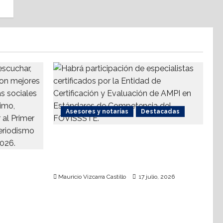
Asesores y notarías
Destacadas
AMPI Y Fovissste facilitarán
talleres para el otorgamiento de
io
hipotecas
Mauricio Vizcarra Castillo
17 julio, 2026
edad 2026