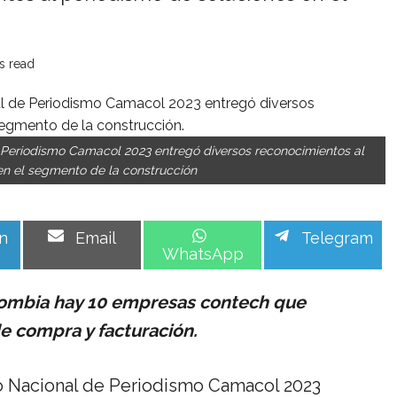
s read
e Periodismo Camacol 2023 entregó diversos reconocimientos al
en el segmento de la construcción
Share
Share
Share
n
Email
Telegram
on
on
on
WhatsApp
olombia hay 10 empresas contech que
e compra y facturación.
io Nacional de Periodismo Camacol 2023