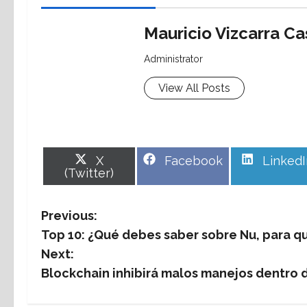
Mauricio Vizcarra Cas
Administrator
View All Posts
Share
Share
Share
X
Facebook
LinkedI
on
on
on
(Twitter)
P
Previous:
Top 10: ¿Qué debes saber sobre Nu, para 
o
Next:
s
Blockchain inhibirá malos manejos dentro 
t