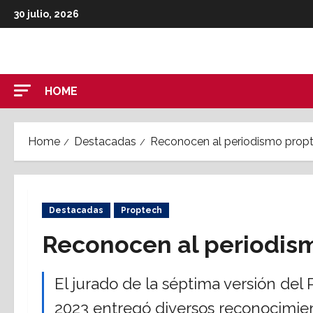
Skip
30 julio, 2026
to
content
HOME
Home
Destacadas
Reconocen al periodismo prop
Destacadas
Proptech
Reconocen al periodis
El jurado de la séptima versión de
2023 entregó diversos reconocimien