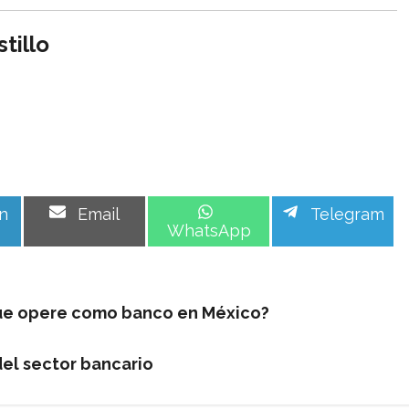
tillo
Share
Share
Share
n
Email
Telegram
on
on
on
WhatsApp
que opere como banco en México?
del sector bancario