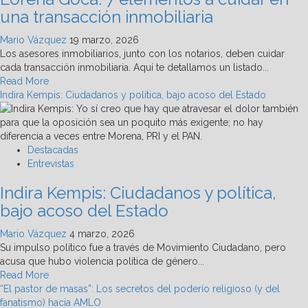
y
una transacción inmobiliaria
la
blockchain
Mario Vázquez
19 marzo, 2026
en
Los asesores inmobiliarios, junto con los notarios, deben cuidar
el
cada transacción inmobiliaria. Aquí te detallamos un listado...
Real
Read
Read More
Estate?
more
Indira Kempis: Ciudadanos y política, bajo acoso del Estado
about
Lorena
Goca:
7
Destacadas
elementos
Entrevistas
a
Indira Kempis: Ciudadanos y política,
cuidar
en
bajo acoso del Estado
una
transacción
Mario Vázquez
4 marzo, 2026
inmobiliaria
Su impulso político fue a través de Movimiento Ciudadano, pero
acusa que hubo violencia política de género...
Read
Read More
more
“El pastor de masas”: Los secretos del poderío religioso (y del
about
fanatismo) hacia AMLO