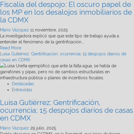
Fiscalía del despojo: El oscuro papel de
del
poderío
los MP en los desalojos inmobiliarios de
religioso
la CDMX
(y
del
Mario Vázquez
11 noviembre, 2025
fanatismo)
La investigadora explicó que que este tipo de trabajo ayuda a
hacia
entender el fenómeno de la gentrificación...
AMLO
Read
Read More
more
Luisa Gutiérrez: Gentrificación, ocurrencia; 15 despojos diarios de
about
casas en CDMX
Fiscalía
del
despojo:
El
Destacadas
oscuro
Entrevistas
papel
Luisa Gutiérrez: Gentrificación,
de
los
ocurrencia; 15 despojos diarios de casas
MP
en CDMX
en
los
Mario Vázquez
29 julio, 2025
desalojos