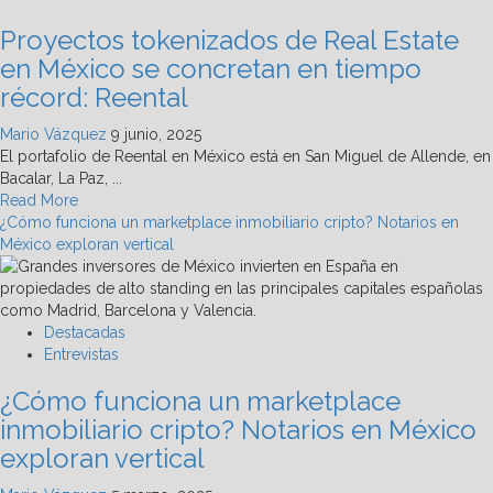
de
Proyectos tokenizados de Real Estate
alta
plusvalía
en México se concretan en tiempo
y
récord: Reental
seguridad
Mario Vázquez
9 junio, 2025
El portafolio de Reental en México está en San Miguel de Allende, en
Bacalar, La Paz, ...
Read
Read More
more
¿Cómo funciona un marketplace inmobiliario cripto? Notarios en
about
México exploran vertical
Proyectos
tokenizados
de
Real
Destacadas
Estate
Entrevistas
en
¿Cómo funciona un marketplace
México
se
inmobiliario cripto? Notarios en México
concretan
exploran vertical
en
tiempo