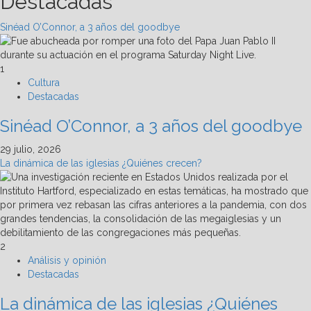
Destacadas
entradas
Nayarit
alista
Sinéad O’Connor, a 3 años del goodbye
hospedaje
turístico
en
1
blockchain
Cultura
Destacadas
Sinéad O’Connor, a 3 años del goodbye
29 julio, 2026
La dinámica de las iglesias ¿Quiénes crecen?
2
Análisis y opinión
Destacadas
La dinámica de las iglesias ¿Quiénes