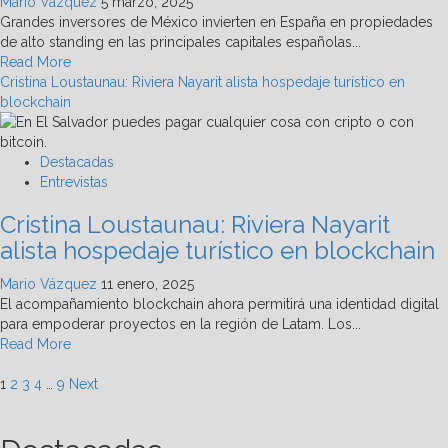
Mario Vázquez
5 marzo, 2025
récord:
Grandes inversores de México invierten en España en propiedades
Reental
de alto standing en las principales capitales españolas...
Read
Read More
more
Cristina Loustaunau: Riviera Nayarit alista hospedaje turístico en
about
blockchain
¿Cómo
funciona
un
Destacadas
marketplace
Entrevistas
inmobiliario
Cristina Loustaunau: Riviera Nayarit
cripto?
Notarios
alista hospedaje turístico en blockchain
en
México
Mario Vázquez
11 enero, 2025
exploran
El acompañamiento blockchain ahora permitirá una identidad digital
vertical
para empoderar proyectos en la región de Latam. Los...
Read
Read More
more
Paginación
about
1
2
3
4
…
9
Next
Cristina
de
Loustaunau:
Riviera