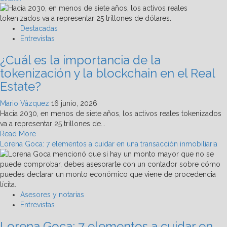
Destacadas
Entrevistas
¿Cuál es la importancia de la
tokenización y la blockchain en el Real
Estate?
Mario Vázquez
16 junio, 2026
Hacia 2030, en menos de siete años, los activos reales tokenizados
va a representar 25 trillones de...
Read
Read More
more
Lorena Goca: 7 elementos a cuidar en una transacción inmobiliaria
about
¿Cuál
es
la
importancia
Asesores y notarías
de
Entrevistas
la
Lorena Goca: 7 elementos a cuidar en
tokenización