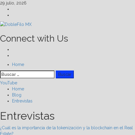
Skip
29 julio, 2026
to
Facebook
content
Linkedin
Connect with Us
Facebook
Linkedin
Primary
Home
Menu
Buscar:
YouTube
Home
Blog
Entrevistas
Entrevistas
¿Cuál es la importancia de la tokenización y la blockchain en el Real
Estate?