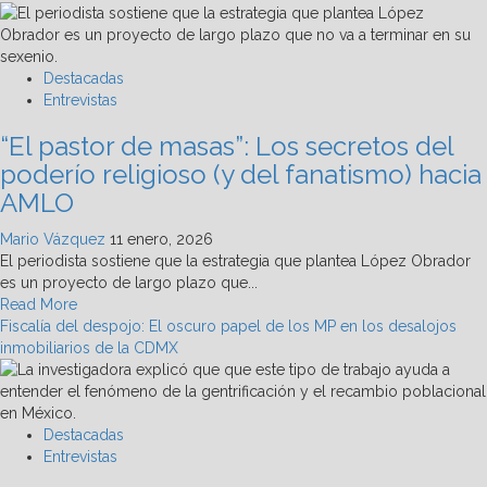
Indira
Kempis:
Ciudadanos
y
Destacadas
política,
Entrevistas
bajo
“El pastor de masas”: Los secretos del
acoso
del
poderío religioso (y del fanatismo) hacia
Estado
AMLO
Mario Vázquez
11 enero, 2026
El periodista sostiene que la estrategia que plantea López Obrador
es un proyecto de largo plazo que...
Read
Read More
more
Fiscalía del despojo: El oscuro papel de los MP en los desalojos
about
inmobiliarios de la CDMX
“El
pastor
de
masas”:
Destacadas
Los
Entrevistas
secretos