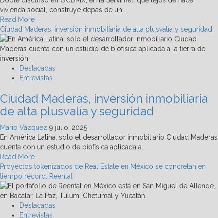
Doble discurso en GCDMX, en la Servimet, que lejos de hacer
inmobiliarios
vivienda social, construye depas de un...
de
Read
Read More
la
more
Ciudad Maderas, inversión inmobiliaria de alta plusvalía y seguridad
CDMX
about
Luisa
Gutiérrez:
Gentrificación,
Destacadas
ocurrencia;
Entrevistas
15
Ciudad Maderas, inversión inmobiliaria
despojos
diarios
de alta plusvalía y seguridad
de
casas
Mario Vázquez
9 julio, 2025
en
En América Latina, solo el desarrollador inmobiliario Ciudad Maderas
CDMX
cuenta con un estudio de biofísica aplicada a...
Read
Read More
more
Proyectos tokenizados de Real Estate en México se concretan en
about
tiempo récord: Reental
Ciudad
Maderas,
inversión
Destacadas
inmobiliaria
Entrevistas