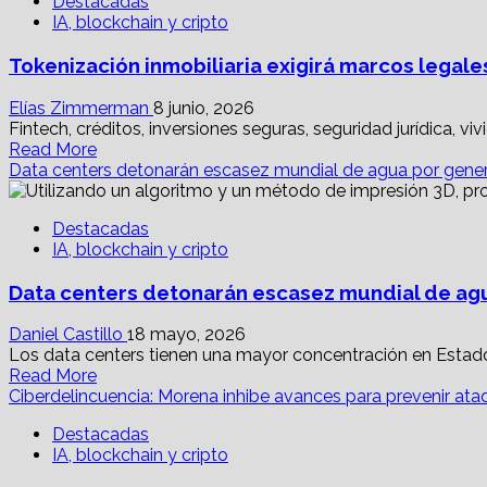
Destacadas
2030,
IA, blockchain y cripto
los
conglomerados
Tokenización inmobiliaria exigirá marcos legal
de
Wall
Street
Elías Zimmerman
8 junio, 2026
operarán
Fintech, créditos, inversiones seguras, seguridad jurídica, vi
Read
mediante
Read More
more
blockchain
Data centers detonarán escasez mundial de agua por gene
about
Tokenización
Destacadas
inmobiliaria
IA, blockchain y cripto
exigirá
marcos
Data centers detonarán escasez mundial de ag
legales
homogéneos
a
Daniel Castillo
18 mayo, 2026
nivel
Los data centers tienen una mayor concentración en Estado
Read
mundial
Read More
more
Ciberdelincuencia: Morena inhibe avances para prevenir ata
about
Destacadas
Data
IA, blockchain y cripto
centers
detonarán