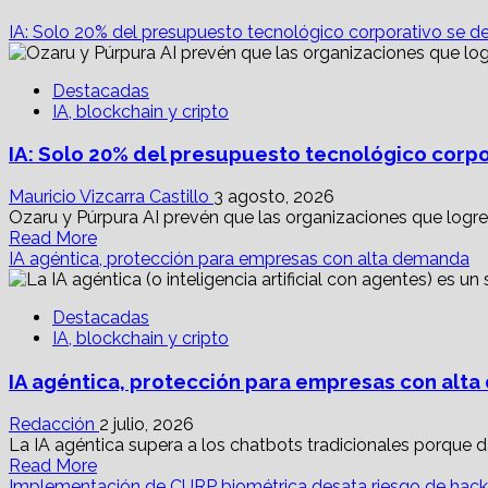
IA: Solo 20% del presupuesto tecnológico corporativo se des
Destacadas
IA, blockchain y cripto
IA: Solo 20% del presupuesto tecnológico corpor
Mauricio Vizcarra Castillo
3 agosto, 2026
Ozaru y Púrpura AI prevén que las organizaciones que logren
Read
Read More
more
IA agéntica, protección para empresas con alta demanda
about
IA:
Destacadas
Solo
IA, blockchain y cripto
20%
del
IA agéntica, protección para empresas con alt
presupuesto
tecnológico
corporativo
Redacción
2 julio, 2026
se
La IA agéntica supera a los chatbots tradicionales porque dan
Read
destina
Read More
more
a
Implementación de CURP biométrica desata riesgo de hac