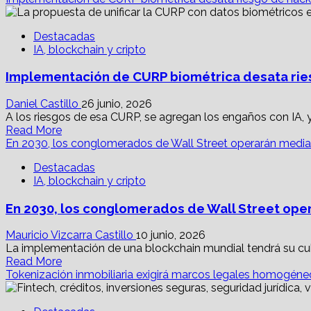
about
frontline
IA
workers
Destacadas
agéntica,
IA, blockchain y cripto
protección
para
Implementación de CURP biométrica desata ri
empresas
con
alta
Daniel Castillo
26 junio, 2026
demanda
A los riesgos de esa CURP, se agregan los engaños con IA, 
Read
Read More
more
En 2030, los conglomerados de Wall Street operarán media
about
Destacadas
Implementación
IA, blockchain y cripto
de
CURP
En 2030, los conglomerados de Wall Street ope
biométrica
desata
riesgo
Mauricio Vizcarra Castillo
10 junio, 2026
de
La implementación de una blockchain mundial tendrá su cul
Read
hackeo
Read More
more
devastador
Tokenización inmobiliaria exigirá marcos legales homogéne
about
En