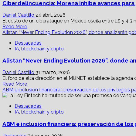
Ciberdelincuencia: Morena inhibe avances para
escasez
mundial
de
Daniel Castillo
24 abril, 2026
agua
El costo de un ciberataque en México oscila entre 1.5 y 4.3 mi
Read
por
Read More
more
generación
Alistan “Never Ending Evolution 2026”, donde analizarán go
about
de
Destacadas
Ciberdelincuencia:
imágenes
IA, blockchain y cripto
Morena
IA
inhibe
Alistan “Never Ending Evolution 2026”, donde a
avances
para
prevenir
Daniel Castillo
31 marzo, 2026
ataques
El foro de alta dirección en el MUNET establece la agenda de 
Read
Read More
more
ABM e inclusión financiera: preservación de los privilegios p
about
Alistan
Destacadas
“Never
IA, blockchain y cripto
Ending
Evolution
ABM e inclusión financiera: preservación de los 
2026”,
donde
analizarán
Redacción
24 marzo, 2026