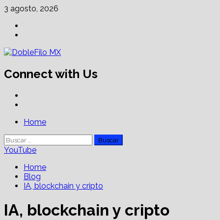
Skip
3 agosto, 2026
to
Facebook
content
Linkedin
Connect with Us
Facebook
Linkedin
Primary
Home
Menu
Buscar:
YouTube
Home
Blog
IA, blockchain y cripto
IA, blockchain y cripto