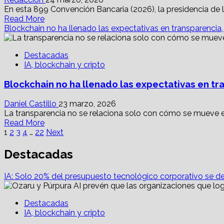
gobernanza
En esta 899 Convención Bancaria (2026), la presidencia d
Read
en
Read More
more
IA
Blockchain no ha llenado las expectativas en transparencia
about
ABM
Destacadas
e
IA, blockchain y cripto
inclusión
financiera:
Blockchain no ha llenado las expectativas en tr
preservación
de
los
Daniel Castillo
23 marzo, 2026
privilegios
La transparencia no se relaciona solo con cómo se mueve el 
Read
para
Read More
Paginación
more
la
1
2
3
4
…
22
Next
about
banca
de
Blockchain
tradicional
Destacadas
no
entradas
ha
IA: Solo 20% del presupuesto tecnológico corporativo se des
llenado
las
expectativas
Destacadas
en
IA, blockchain y cripto
transparencia,