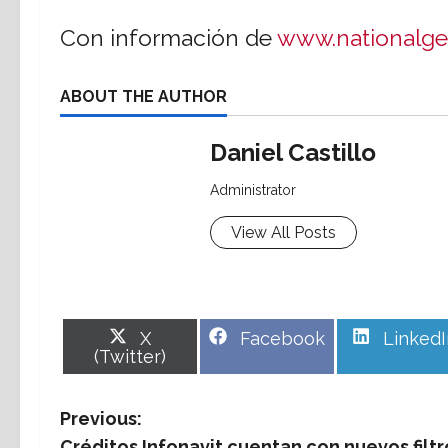
Con información de
www.nationalg
ABOUT THE AUTHOR
Daniel Castillo
Administrator
View All Posts
Share
Share
Share
X
Facebook
LinkedI
on
on
on
(Twitter)
P
Previous:
Créditos Infonavit cuentan con nuevos filtr