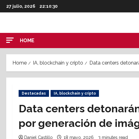
Skip
27 julio, 2026
22:10:31
to
content
HOME
Home
IA, blockchain y cripto
Data centers detonar
Destacadas
IA, blockchain y cripto
Data centers detonará
por generación de imá
Daniel Castillo
18 mayo, 2026
3 minutes read