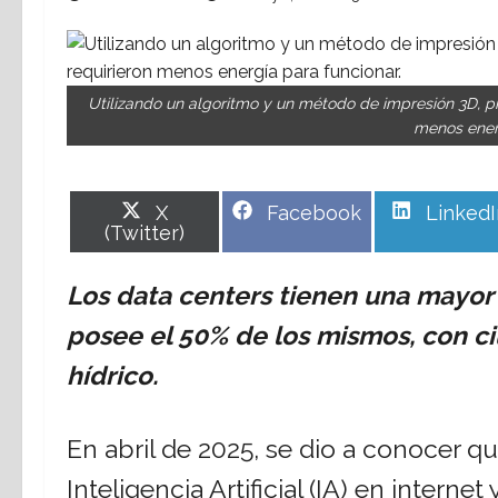
Utilizando un algoritmo y un método de impresión 3D, pr
menos energ
Share
Share
Share
X
Facebook
LinkedI
on
on
on
(Twitter)
Los data centers tienen una mayor
posee el 50% de los mismos, con c
hídrico.
En abril de 2025, se dio a conocer q
Inteligencia Artificial (IA) en intern