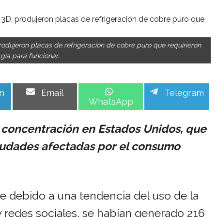
odujeron placas de refrigeración de cobre puro que requirieron
ía para funcionar.
Share
Share
Share
n
Email
Telegram
on
on
on
WhatsApp
 concentración en Estados Unidos, que
iudades afectadas por el consumo
ue debido a una tendencia del uso de la
et y redes sociales, se habían generado 216