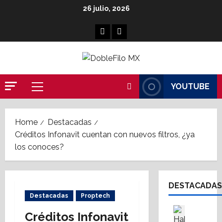
Skip
26 julio, 2026
to
content
Facebook
Linkedin
YOUTUBE
Primary
Menu
Home
Destacadas
Créditos Infonavit cuentan con nuevos filtros, ¿ya
los conoces?
DESTACADAS
Destacadas
Proptech
Asesores
Créditos Infonavit
Destaca