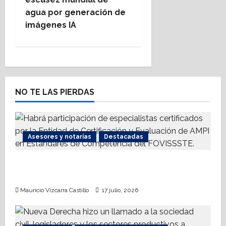
agua por generación de
a
imágenes IA
v
i
g
NO TE LAS PIERDAS
a
t
Asesores y notarías
Destacadas
i
AMPI Y Fovissste facilitarán talleres para el
o
otorgamiento de hipotecas
n
Mauricio Vizcarra Castillo
17 julio, 2026