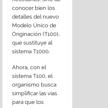
E
á
conocer bien los
s
t
t
i
detalles del nuevo
a
c
Modelo Único de
d
a
o
s
Originación (T100),
L
s
a
que sustituye al
o
i
c
sistema T1000.
c
i
o
a
?
l
Ahora, con el
e
s
14
sistema T100, el
,
julio,
organismo busca
2026
r
e
simplificar las vías
t
o
para que los