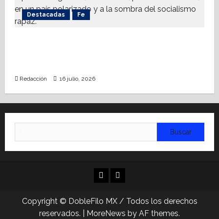
Destacadas
Fe
Alistan Conversatorio Nacional para
Periodistas Cristianos; abordar temáticas
sociales, reto
Redacción
16 julio, 2026
Buscar:
Facebook
Linkedin
Copyright © DobleFilo MX / Todos los derechos
reservados.
|
MoreNews
by AF themes.