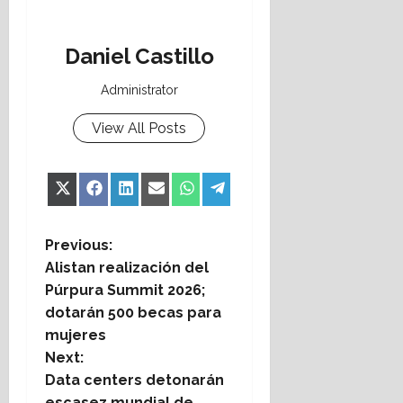
Daniel Castillo
Administrator
View All Posts
Share
Share
Share
Share
Share
Share
X
Facebook
LinkedIn
Email
WhatsApp
Telegram
on
on
on
on
on
on
(Twitter)
P
Previous:
Alistan realización del
o
Púrpura Summit 2026;
dotarán 500 becas para
s
mujeres
t
Next:
Data centers detonarán
n
escasez mundial de