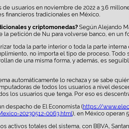
 de usuarios en noviembre de 2022 a 3.6 millones
s financieros tradicionales en México.
dicionales y criptomonedas?
Según Alejando Ma
 la petición de Nu para volverse banco, en un fo
rizar toda la parte interior o toda la parte inter
limiento, no importa el tipo de proceso. Todo s
rrollan de una misma forma, y además, es seguibl
stema automáticamente lo rechaza y se sabe quié
computadoras de todos los usuarios a nivel desce
dos los usuarios que tenga. Por eso es descentra
n despacho de El Economista (
https://www.ele
Mexico-20230512-0063.html
), en México operan 
os activos totales del sistema, con BBVA, Santan