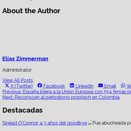
About the Author
Elías Zimmerman
Administrator
View All Posts
Share
Share
Share
Share
S
X (Twitter)
Facebook
LinkedIn
Email
W
on
on
on
on
o
Post
Previous:
España lidera a la Unión Europea con 554 firmas 
Next:
Reconocen al periodismo proptech en Colombia
navigation
Destacadas
Sinéad O’Connor, a 3 años del goodbye