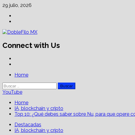
Skip
29 julio, 2026
to
Facebook
content
Linkedin
Connect with Us
Facebook
Linkedin
Primary
Home
Menu
Buscar:
YouTube
Home
IA, blockchain y cripto
Top 10: ¿Qué debes saber sobre Nu, para que opere 
Destacadas
IA, blockchain y cripto