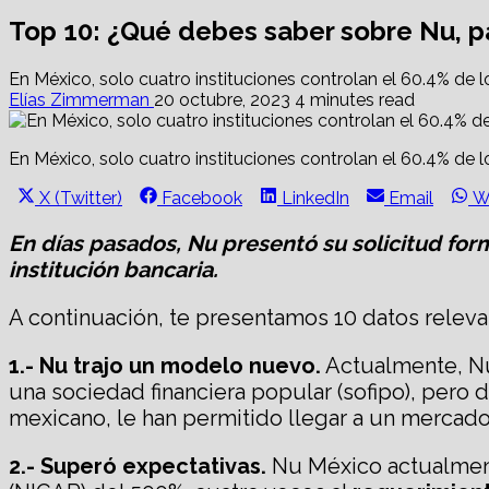
Top 10: ¿Qué debes saber sobre Nu, 
En México, solo cuatro instituciones controlan el 60.4% de 
Elías Zimmerman
20 octubre, 2023
4 minutes read
En México, solo cuatro instituciones controlan el 60.4% de 
Share
Share
Share
Share
S
X (Twitter)
Facebook
LinkedIn
Email
W
on
on
on
on
o
En días pasados, Nu presentó su solicitud fo
institución bancaria.
A continuación, te presentamos 10 datos relevan
1.- Nu trajo un modelo nuevo.
Actualmente, Nu 
una sociedad financiera popular (sofipo), pero
mexicano, le han permitido llegar a un mercado
2.- Superó expectativas.
Nu México actualmente