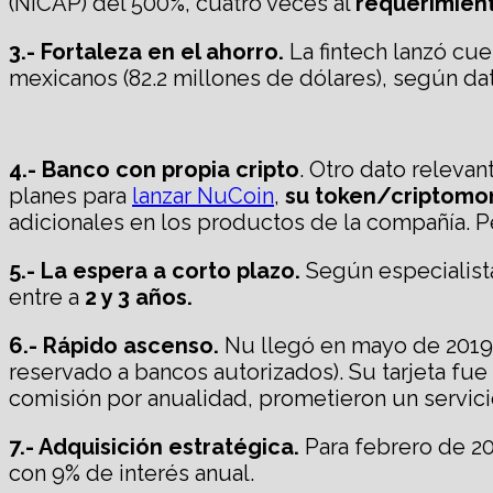
(NICAP) del 500%, cuatro veces al
requerimient
3.- Fortaleza en el ahorro.
La fintech lanzó cu
mexicanos (82.2 millones de dólares), según dat
4.- Banco con propia cripto
. Otro dato releva
planes para
lanzar NuCoin
,
su token/criptom
adicionales en los productos de la compañía. P
5.- La espera a corto plazo.
Según especialist
entre a
2 y 3 año
s.
6.- Rápido ascenso.
Nu llegó en mayo de 2019 d
reservado a bancos autorizados). Su tarjeta fu
comisión por anualidad, prometieron un servici
7.- Adquisición estratégica.
Para febrero de 20
con 9% de interés anual.