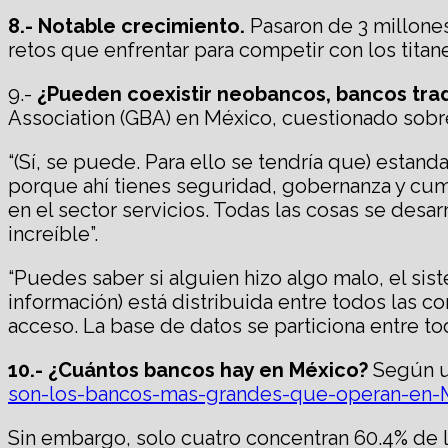
8.- N
otable
crecimiento
.
Pasaron de 3 millones
retos que enfrentar para competir con los titane
9.-
¿Pueden coexistir neobancos, bancos tra
Association (GBA) en México, cuestionado sobre
“(Sí, se puede. Para ello se tendría que) estanda
porque ahí tienes seguridad, gobernanza y cump
en el sector servicios. Todas las cosas se desa
increíble”.
“Puedes saber si alguien hizo algo malo, el si
información) está distribuida entre todos las 
acceso. La base de datos se particiona entre to
10.- ¿Cuántos bancos hay en México?
Según u
son-los-bancos-mas-grandes-que-operan-en-
Sin embargo, solo cuatro concentran 60.4% de l