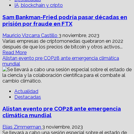
de
IA, blockchain y cripto
fractional,
logra
Sam Bankman-Fried podría pasar décadas en
capitalización
de
prisión por fraude en FTX
3
mmdd
Mauricio Vizcarra Castillo
3 noviembre, 2023
Varias empresas de criptomonedas quebraron en 2022
después de que los precios de bitcoin y otros activos...
Read
Read More
more
Alistan evento pre COP28 ante emergencia climática
about
mundial
Sam
Bankman-
Fried
podría
Actualidad
pasar
Destacadas
décadas
en
Alistan evento pre COP28 ante emergencia
prisión
por
climática mundial
fraude
en
Elías Zimmerman
3 noviembre, 2023
FTX
Se llevará a cabo una sesión especial sobre el estado de