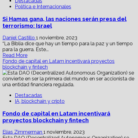
Destacadas
superará
Política e Internacionales
el
billón
Si Hamas gana, las naciones serán presa del
de
dólares:
terrorismo: Israel
CBRE
Daniel Castillo
1 noviembre, 2023
“La Biblia dice que hay un tiempo para la paz y un tiempo
para la guerra. Este...
Read
Read More
more
Fondo de capital en Latam incentivará proyectos
about
blockchain y fintech
Si
Hamas
gana,
las
Destacadas
naciones
IA, blockchain y cripto
serán
presa
Fondo de capital en Latam incentivará
del
terrorismo:
proyectos blockchain y fintech
Israel
Elías Zimmerman
1 noviembre, 2023
Esta DAO (Decentralized Autonomous Organization) se