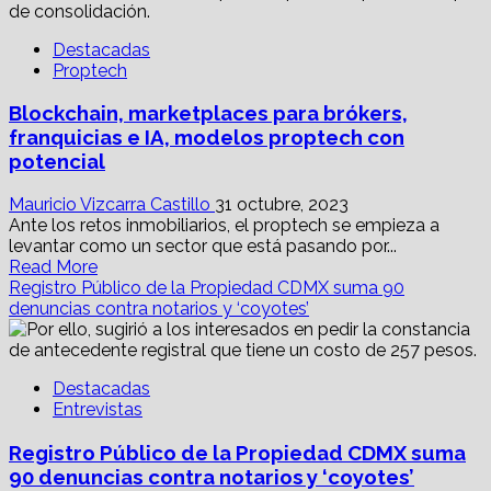
¿Cómo
te
Destacadas
ayuda
Proptech
la
Inteligencia
Blockchain, marketplaces para brókers,
Artificial
para
franquicias e IA, modelos proptech con
iniciar
potencial
un
negocio?
Mauricio Vizcarra Castillo
31 octubre, 2023
Ante los retos inmobiliarios, el proptech se empieza a
levantar como un sector que está pasando por...
Read
Read More
more
Registro Público de la Propiedad CDMX suma 90
about
denuncias contra notarios y ‘coyotes’
Blockchain,
marketplaces
para
Destacadas
brókers,
Entrevistas
franquicias
e
Registro Público de la Propiedad CDMX suma
IA,
modelos
90 denuncias contra notarios y ‘coyotes’