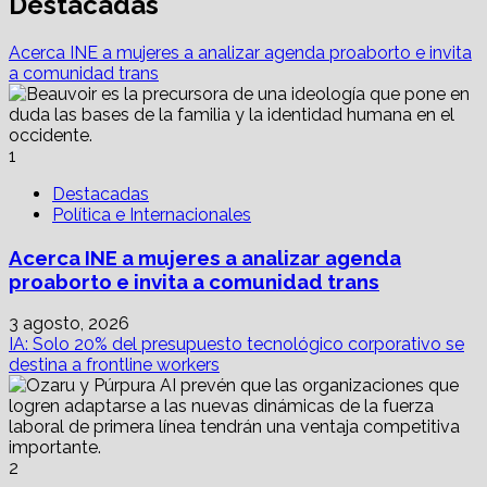
Destacadas
hoy
entradas
cumple
Acerca INE a mujeres a analizar agenda proaborto e invita
15
a comunidad trans
años;
detonó
smart
contracts,
1
DEFIs
y
Destacadas
cripto
Política e Internacionales
Acerca INE a mujeres a analizar agenda
proaborto e invita a comunidad trans
3 agosto, 2026
IA: Solo 20% del presupuesto tecnológico corporativo se
destina a frontline workers
2