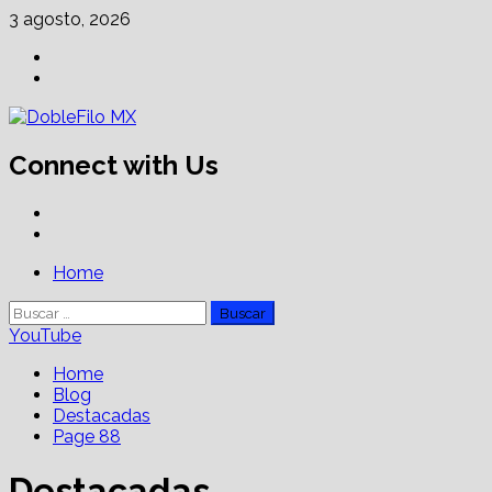
Skip
3 agosto, 2026
to
Facebook
content
Linkedin
Connect with Us
Facebook
Linkedin
Primary
Home
Menu
Buscar:
YouTube
Home
Blog
Destacadas
Page 88
Destacadas