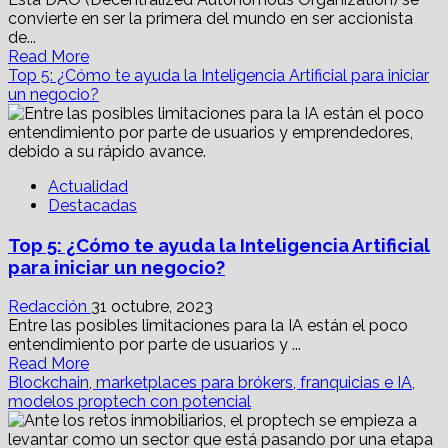
convierte en ser la primera del mundo en ser accionista
de...
Read
Read More
more
Top 5: ¿Cómo te ayuda la Inteligencia Artificial para iniciar
about
un negocio?
Fondo
de
capital
en
Actualidad
Latam
Destacadas
incentivará
proyectos
Top 5: ¿Cómo te ayuda la Inteligencia Artificial
blockchain
y
para iniciar un negocio?
fintech
Redacción
31 octubre, 2023
Entre las posibles limitaciones para la IA están el poco
entendimiento por parte de usuarios y ...
Read
Read More
more
Blockchain, marketplaces para brókers, franquicias e IA,
about
modelos proptech con potencial
Top
5: