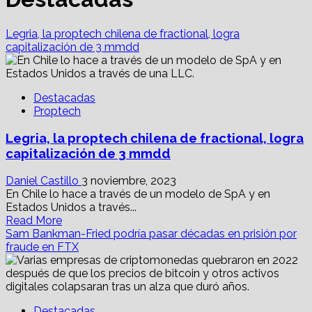
Legria, la proptech chilena de fractional, logra
capitalización de 3 mmdd
Destacadas
Proptech
Legria, la proptech chilena de fractional, logra
capitalización de 3 mmdd
Daniel Castillo
3 noviembre, 2023
En Chile lo hace a través de un modelo de SpA y en
Estados Unidos a través...
Read
Read More
more
Sam Bankman-Fried podría pasar décadas en prisión por
about
fraude en FTX
Legria,
la
proptech
chilena
Destacadas