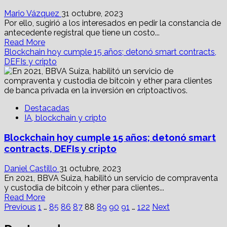
proptech
con
Mario Vázquez
31 octubre, 2023
potencial
Por ello, sugirió a los interesados en pedir la constancia de
antecedente registral que tiene un costo...
Read
Read More
more
Blockchain hoy cumple 15 años; detonó smart contracts,
about
DEFIs y cripto
Registro
Público
de
la
Destacadas
Propiedad
IA, blockchain y cripto
CDMX
suma
Blockchain hoy cumple 15 años; detonó smart
90
denuncias
contracts, DEFIs y cripto
contra
notarios
Daniel Castillo
31 octubre, 2023
y
En 2021, BBVA Suiza, habilitó un servicio de compraventa
‘coyotes’
y custodia de bitcoin y ether para clientes...
Read
Read More
Paginación
more
Previous
1
…
85
86
87
88
89
90
91
…
122
Next
about
de
Blockchain