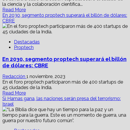
la ciencia y la colaboración científica...
Read
Read More
more
En 2030, segmento proptech superará el billón de dólares:
about
CBRE
Alistan
evento
pre
Destacadas
COP28
Proptech
ante
emergencia
En 2030, segmento proptech superará el billón
climática
mundial
de dólares: CBRE
Redacción
1 noviembre, 2023
En el foro proptech participaron más de 400 startups de
45 ciudades de la India.
Read
Read More
more
Si Hamas gana, las naciones serán presa del terrorismo:
about
Israel
En
2030,
segmento
proptech