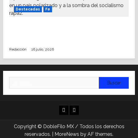
Destacadas
Fe
Alistan Conversatorio Nacional para
Periodistas Cristianos; abordar temáticas
sociales, reto
Redacción
16 julio, 2026
Buscar:
Facebook
Linkedin
Copyright © DobleFilo MX / Todos los derechos
reservados.
|
MoreNews
by AF themes.