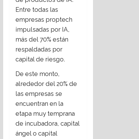
s
t
Entre todas las
t
i
a
c
empresas proptech
d
a
impulsadas por IA,
o
s
L
s
más del 70% están
a
o
respaldadas por
i
c
c
capital de riesgo.
i
o
a
?
l
De este monto,
e
14
alrededor del 20% de
s
julio,
las empresas se
,
2026
r
encuentran en la
e
etapa muy temprana
t
o
de incubadora, capital
16
ángel o capital
julio,