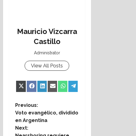
Mauricio Vizcarra
Castillo
Administrator
View All Posts
Share
Share
Share
Share
Share
Share
X
Facebook
LinkedIn
Email
WhatsApp
Telegram
on
on
on
on
on
on
(Twitter)
P
Previous:
Voto evangélico, dividido
o
en Argentina
Next:
s
Nearshoring requiere