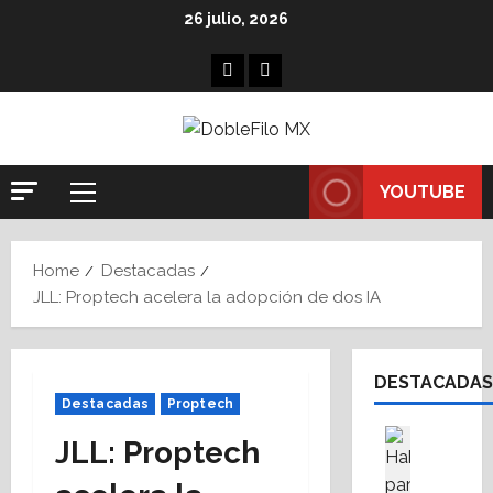
Skip
26 julio, 2026
to
content
Facebook
Linkedin
YOUTUBE
Primary
Menu
Home
Destacadas
JLL: Proptech acelera la adopción de dos IA
DESTACADAS
Destacadas
Proptech
Asesores
JLL: Proptech
Destaca
A