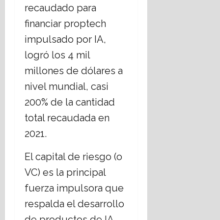
i
i
17
recaudado para
i
i
e
s
julio,
o
s
financiar proptech
r
m
2026
s
t
n
o
impulsado por IA,
o
i
o
17
s
logró los 4 mil
a
d
julio,
,
n
e
2026
millones de dólares a
¿
o
C
nivel mundial, casi
c
s
h
u
;
i
200% de la cantidad
e
a
h
total recaudada en
s
b
u
t
o
a
2021.
i
r
h
o
d
u
El capital de riesgo (o
n
a
a
VC) es la principal
a
r
16
n
t
fuerza impulsora que
julio,
e
e
2026
respalda el desarrollo
l
m
E
á
de productos de IA.