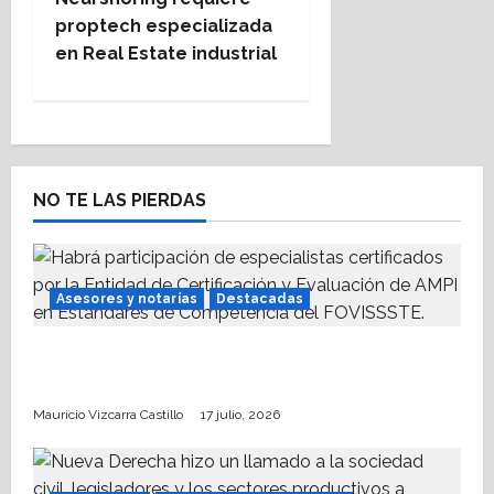
t
proptech especializada
en Real Estate industrial
n
a
v
NO TE LAS PIERDAS
i
g
Asesores y notarías
Destacadas
a
t
AMPI Y Fovissste facilitarán talleres para el
otorgamiento de hipotecas
i
Mauricio Vizcarra Castillo
17 julio, 2026
o