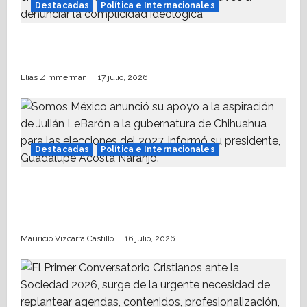
n
Destacadas
Política e Internacionales
Nueva Derecha respalda coalición
internacional contra el terrorismo
Elías Zimmerman
17 julio, 2026
Destacadas
Política e Internacionales
Somos MX abre puerta a comunidad
mormona; competirá por gobierno de
Chihuahua
Mauricio Vizcarra Castillo
16 julio, 2026