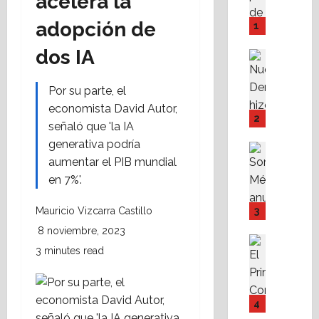
acelera la
M
P
adopción de
1
I
dos IA
Y
Destaca
F
Política 
N
o
Por su parte, el
u
v
economista David Autor,
e
i
2
señaló que 'la IA
v
s
generativa podría
a
s
Destaca
D
Política 
aumentar el PIB mundial
s
S
e
t
en 7%'.
o
r
e
m
e
f
Mauricio Vizcarra Castillo
3
o
c
a
8 noviembre, 2023
s
h
c
Destaca
3 minutes read
M
Fe
a
i
A
X
r
l
l
a
e
i
i
b
s
t
4
s
r
p
a