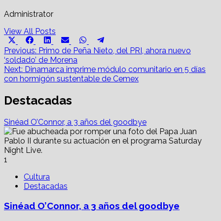
Administrator
View All Posts
Share
Share
Share
Share
Share
Share
X
Facebook
LinkedIn
Email
WhatsApp
Telegram
on
on
on
on
on
on
Post
(Twitter)
Previous:
Primo de Peña Nieto, del PRI, ahora nuevo
‘soldado’ de Morena
navigation
Next:
Dinamarca imprime módulo comunitario en 5 días
con hormigón sustentable de Cemex
Destacadas
Sinéad O’Connor, a 3 años del goodbye
1
Cultura
Destacadas
Sinéad O’Connor, a 3 años del goodbye