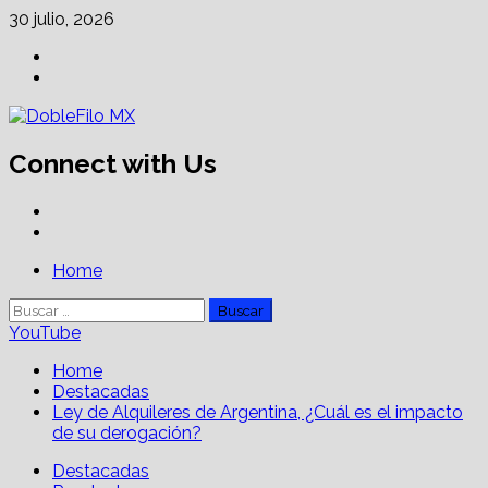
Skip
30 julio, 2026
to
Facebook
content
Linkedin
Connect with Us
Facebook
Linkedin
Primary
Home
Menu
Buscar:
YouTube
Home
Destacadas
Ley de Alquileres de Argentina, ¿Cuál es el impacto
de su derogación?
Destacadas