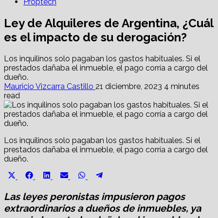
Proptech
Ley de Alquileres de Argentina, ¿Cuál
es el impacto de su derogación?
Los inquilinos solo pagaban los gastos habituales. Si el
prestados dañaba el inmueble, el pago corría a cargo del
dueño.
Mauricio Vizcarra Castillo
21 diciembre, 2023
4 minutes
read
Los inquilinos solo pagaban los gastos habituales. Si el
prestados dañaba el inmueble, el pago corría a cargo del
dueño.
Share
Share
Share
Share
Share
Share
X
Facebook
LinkedIn
Email
WhatsApp
Telegram
on
on
on
on
on
on
(Twitter)
Las leyes peronistas impusieron pagos
extraordinarios a dueños de inmuebles, ya