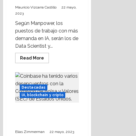
Mauricio Vizcarra Castillo
22 mayo,
2023
Según Manpower, los
puestos de trabajo con más
demanda en IA, serán los de
Data Scientist y...
Read
Read More
more
about
La
IA
demandará
estos
nuevos
Destacadas
especialistas;
IA, blockchain y cripto
conócelos
Coinbase cabildea apoyo
a través de spot en
televisión
Elías Zimmerman
22 mayo, 2023