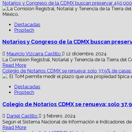
ante
more
Notarios y Congreso de la CDMX buscan preservar 450,000 l
el
about
SAT
Gobernador
y
de
la
Destacadas
Zacatecas
UIF?
Proptech
impondría
notarios
Notarios y Congreso de la CDMX buscan preserva
por
“dedazo”
y
Mauricio Vizcarra Castillo
12 diciembre, 2024
sin
La Comisión Registral, Notarial y Tenencia de la Tierra del 
preparación;
Read
Read More
va
more
Colegio de Notarios CDMX se renueva; solo 37.9% de casas,
contra
about
SCJN
Notarios
Destacadas
y
Proptech
Congreso
de
Colegio de Notarios CDMX se renueva; solo 37.9
la
CDMX
buscan
Daniel Castillo
3 febrero, 2024
preservar
Según el Sistema Nacional de Información e Indicadores de
450,000
Read
Read More