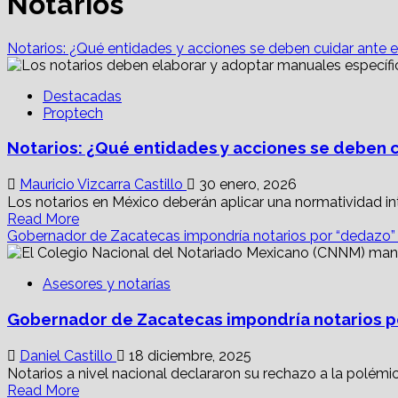
Notarios
Notarios: ¿Qué entidades y acciones se deben cuidar ante e
Destacadas
Proptech
Notarios: ¿Qué entidades y acciones se deben cu
Mauricio Vizcarra Castillo
30 enero, 2026
Los notarios en México deberán aplicar una normatividad inte
Read
Read More
more
Gobernador de Zacatecas impondría notarios por “dedazo” y
about
Notarios:
Asesores y notarías
¿Qué
entidades
Gobernador de Zacatecas impondría notarios po
y
acciones
se
Daniel Castillo
18 diciembre, 2025
deben
Notarios a nivel nacional declararon su rechazo a la polémi
cuidar
Read
Read More