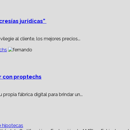
cresías jurídicas”
legie al cliente, los mejores precios...
echs
ar con proptechs
propia fábrica digital para brindar un...
e hipotecas