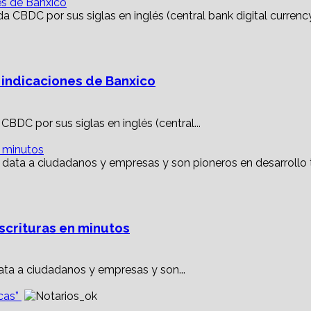
es de Banxico
 indicaciones de Banxico
DC por sus siglas en inglés (central...
n minutos
escrituras en minutos
ata a ciudadanos y empresas y son...
icas”