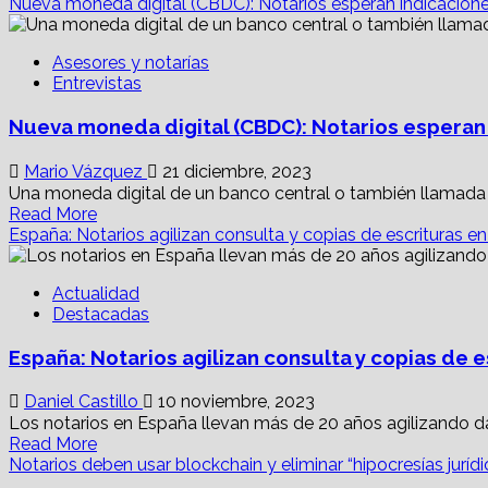
libros
more
Nueva moneda digital (CBDC): Notarios esperan indicacion
notariales
about
Colegio
Asesores y notarías
de
Entrevistas
Notarios
CDMX
Nueva moneda digital (CBDC): Notarios esperan
se
renueva;
solo
Mario Vázquez
21 diciembre, 2023
37.9%
Una moneda digital de un banco central o también llamada CB
de
Read
Read More
casas,
more
España: Notarios agilizan consulta y copias de escrituras e
con
about
escritura
Nueva
Actualidad
moneda
Destacadas
digital
(CBDC):
España: Notarios agilizan consulta y copias de 
Notarios
esperan
indicaciones
Daniel Castillo
10 noviembre, 2023
de
Los notarios en España llevan más de 20 años agilizando d
Banxico
Read
Read More
more
Notarios deben usar blockchain y eliminar “hipocresías juríd
about