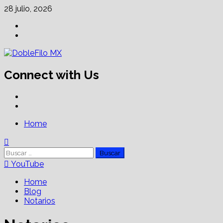
Skip
28 julio, 2026
to
Facebook
content
Linkedin
Connect with Us
Facebook
Linkedin
Primary
Home
Menu
Buscar:
YouTube
Home
Blog
Notarios