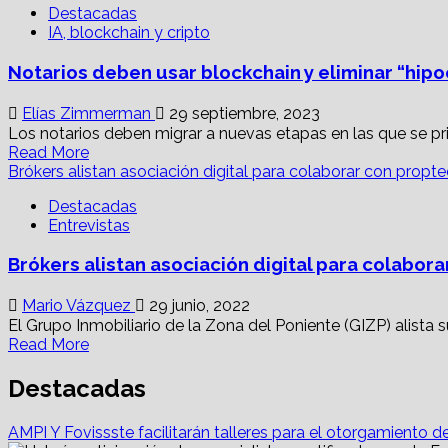
Destacadas
España:
IA, blockchain y cripto
Notarios
agilizan
Notarios deben usar blockchain y eliminar “hipo
consulta
y
copias
Elías Zimmerman
29 septiembre, 2023
de
Los notarios deben migrar a nuevas etapas en las que se privi
escrituras
Read
Read More
en
more
Brókers alistan asociación digital para colaborar con propt
minutos
about
Destacadas
Notarios
Entrevistas
deben usar
blockchain
Brókers alistan asociación digital para colabor
y
eliminar
“hipocresías
Mario Vázquez
29 junio, 2022
jurídicas”
El Grupo Inmobiliario de la Zona del Poniente (GIZP) alista su 
Read
Read More
more
about
Destacadas
Brókers
alistan
AMPI Y Fovissste facilitarán talleres para el otorgamiento d
asociación