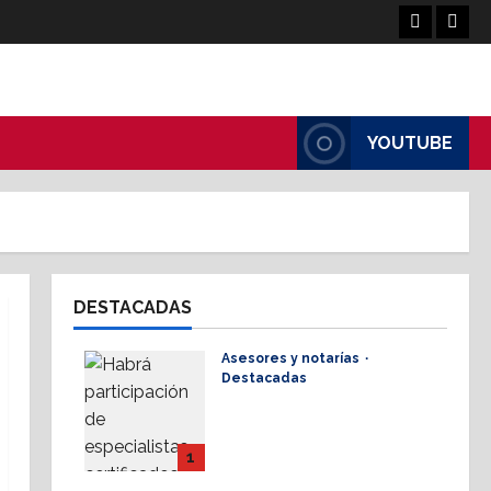
Facebook
Linke
YOUTUBE
DESTACADAS
Asesores y notarías
Destacadas
AMPI Y Fovissste
facilitarán talleres para
el otorgamiento de
1
hipotecas