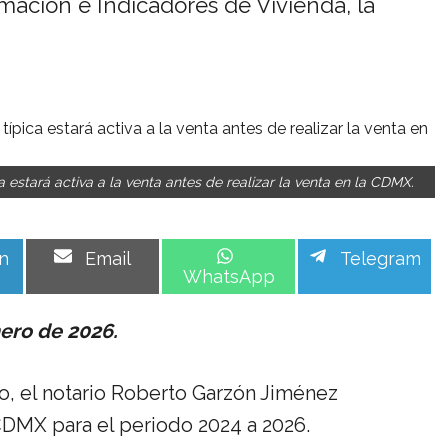
mación e Indicadores de Vivienda, la
 estará activa a la venta antes de realizar la venta en la CDMX.
Share
Share
Share
n
Email
Telegram
on
on
on
WhatsApp
nero de 2026.
ro, el notario Roberto Garzón Jiménez
CDMX para el periodo 2024 a 2026.