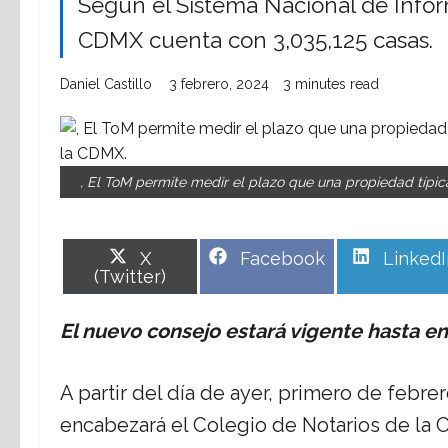
Según el Sistema Nacional de Infor
CDMX cuenta con 3,035,125 casas.
Daniel Castillo
3 febrero, 2024
3 minutes read
, El ToM permite medir el plazo que una propiedad típica
Share
Share
Share
X
Facebook
LinkedI
on
on
on
(Twitter)
El nuevo consejo estará vigente hasta e
A partir del día de ayer, primero de febre
encabezará el Colegio de Notarios de la 