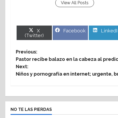
View All Posts
Share
Share
Share
X
Facebook
LinkedI
on
on
on
(Twitter)
P
Previous:
Pastor recibe balazo en la cabeza al predi
o
Next:
s
Niños y pornografía en internet; urgente, 
t
n
a
NO TE LAS PIERDAS