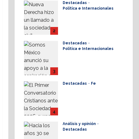
Destacadas
17 julio, 2026
Política e Internacionales
Nueva Derecha
respalda coalición
internacional contra el
2
terrorismo
Destacadas
17 julio, 2026
Política e Internacionales
Somos MX abre puerta
a comunidad mormona;
competirá por
3
gobierno de Chihuahua
Destacadas
Fe
16 julio, 2026
Alistan Conversatorio
Nacional para
Periodistas Cristianos;
abordar temáticas
4
sociales, reto
Análisis y opinión
16 julio, 2026
Destacadas
Elio Masferrer Kan: