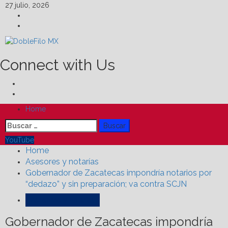
Skip
27 julio, 2026
to
Facebook
content
Linkedin
Connect with Us
Facebook
Linkedin
Primary
Home
Menu
Buscar:
YouTube
Home
Asesores y notarías
Gobernador de Zacatecas impondría notarios por
“dedazo” y sin preparación; va contra SCJN
Asesores y notarías
Gobernador de Zacatecas impondría