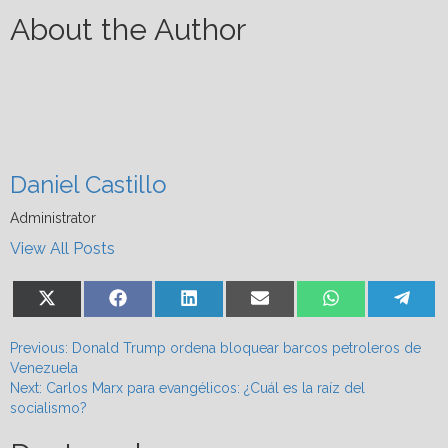
About the Author
Daniel Castillo
Administrator
View All Posts
Share
Share
Share
Share
Share
Shar
X
Facebook
LinkedIn
Email
WhatsApp
Tel
on
on
on
on
on
on
(Twitter)
Post
Previous:
Donald Trump ordena bloquear barcos petroleros de
Venezuela
navigation
Next:
Carlos Marx para evangélicos: ¿Cuál es la raíz del
socialismo?