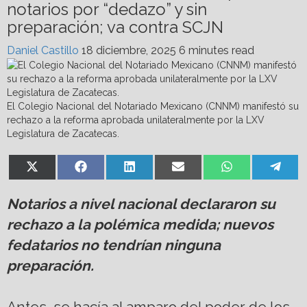
notarios por “dedazo” y sin
preparación; va contra SCJN
Daniel Castillo
18 diciembre, 2025
6 minutes read
El Colegio Nacional del Notariado Mexicano (CNNM) manifestó su
rechazo a la reforma aprobada unilateralmente por la LXV
Legislatura de Zacatecas.
Share
Share
Share
Share
Share
Shar
X
Facebook
LinkedIn
Email
WhatsApp
Tel
on
on
on
on
on
on
(Twitter)
Notarios a nivel nacional declararon su
rechazo a la polémica medida; nuevos
fedatarios no tendrían ninguna
preparación.
Antes, se hacía al amparo del poder de los