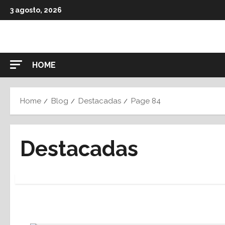
Skip
3 agosto, 2026
to
content
HOME
Home
Blog
Destacadas
Page 84
Destacadas
Paginación
de