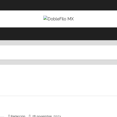
Especialistas piden comité de ciberseguridad y
apoyos efectivos para Acapulco tras Otis
Redacción
28 noviembre, 2023