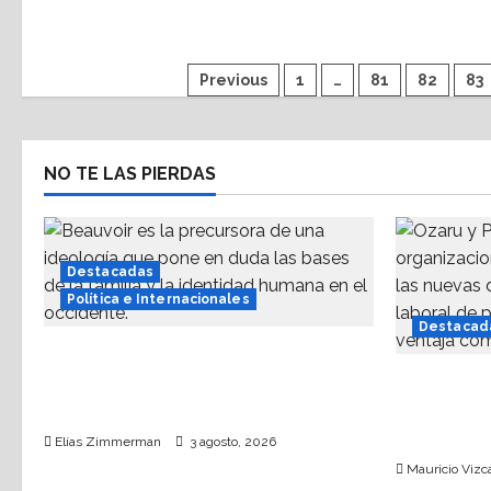
Previous
1
…
81
82
83
NO TE LAS PIERDAS
Destacadas
Política e Internacionales
Destacad
Acerca INE a mujeres a analizar
agenda proaborto e invita a
IA: Solo 
comunidad trans
tecnológi
destina a
Elías Zimmerman
3 agosto, 2026
Mauricio Vizca