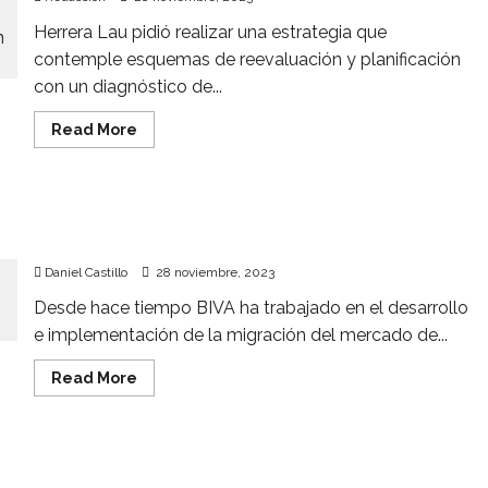
Herrera Lau pidió realizar una estrategia que
contemple esquemas de reevaluación y planificación
con un diagnóstico de...
Read
Read More
more
about
Especialistas
piden
comité
BIVA y Amazon anuncian convenio para
de
ciberseguridad
almacenaje en la nube
y
apoyos
Daniel Castillo
28 noviembre, 2023
efectivos
para
Desde hace tiempo BIVA ha trabajado en el desarrollo
Acapulco
tras
e implementación de la migración del mercado de...
Otis
Read
Read More
more
about
BIVA
y
Amazon
Nuevas generaciones apuestan por la renta de
anuncian
convenio