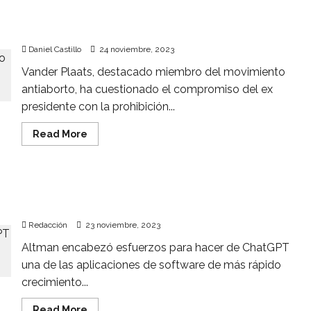
almacenaje:
Líder evangélico en EU da espalda a Trump y
¿Por
qué
respalda a Ron DeSantis
Liverpool
apostó
Daniel Castillo
24 noviembre, 2023
por
esta
Vander Plaats, destacado miembro del movimiento
proptech?
antiaborto, ha cuestionado el compromiso del ex
presidente con la prohibición...
Read
Read More
more
about
Líder
evangélico
en
Reuters: Sam Altman buscó comercializar Q-
EU
da
Star, una IA peligrosa para la humanidad
espalda
a
Redacción
23 noviembre, 2023
Trump
y
Altman encabezó esfuerzos para hacer de ChatGPT
respalda
a
una de las aplicaciones de software de más rápido
Ron
DeSantis
crecimiento...
Read
Read More