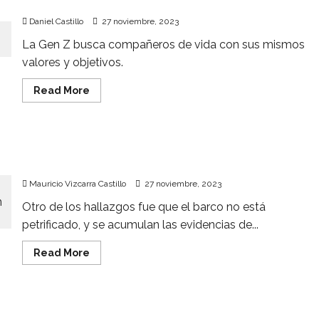
inmuebles: Mercado Libre
para
almacenaje
Daniel Castillo
27 noviembre, 2023
en
la
La Gen Z busca compañeros de vida con sus mismos
nube
valores y objetivos.
Read
Read More
more
about
Nuevas
generaciones
apuestan
Científicos habrían encontrado restos del Arca
por
la
de Noé
renta
de
Mauricio Vizcarra Castillo
27 noviembre, 2023
inmuebles:
Mercado
Otro de los hallazgos fue que el barco no está
Libre
petrificado, y se acumulan las evidencias de...
Read
Read More
more
about
Científicos
habrían
encontrado
Necesarias, normas éticas, democráticas y
restos