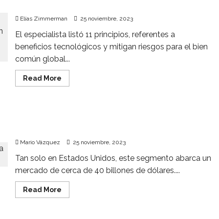
del
supervisión mundial a la IA: Santamarina y Steta
Arca
de
Elías Zimmerman
25 noviembre, 2023
Noé
El especialista listó 11 principios, referentes a
beneficios tecnológicos y mitigan riesgos para el bien
común global...
Read
Read More
more
about
Necesarias,
normas
éticas,
Logística y almacenaje: ¿Por qué Liverpool
democráticas
y
apostó por esta proptech?
supervisión
mundial
Mario Vázquez
25 noviembre, 2023
a
la
Tan solo en Estados Unidos, este segmento abarca un
IA:
Santamarina
mercado de cerca de 40 billones de dólares....
y
Steta
Read
Read More
more
about
Logística
y