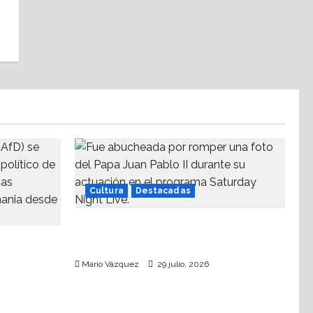
Cultura
Destacadas
Sinéad O’Connor, a 3 años del
an
goodbye
echa
Mario Vázquez
29 julio, 2026