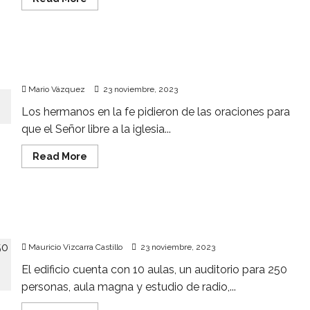
more
about
Reuters:
Sam
Altman
Habitantes y autoridades de poblado en Oaxaca
buscó
comercializar
amenazan y encarcelan a evangélicos
Q-
Star,
Mario Vázquez
23 noviembre, 2023
una
IA
Los hermanos en la fe pidieron de las oraciones para
peligrosa
para
que el Señor libre a la iglesia...
la
humanidad
Read
Read More
more
about
Habitantes
y
autoridades
Aperturan en Argentina la primera Universidad
de
poblado
Evangélica
en
Oaxaca
Mauricio Vizcarra Castillo
23 noviembre, 2023
amenazan
y
El edificio cuenta con 10 aulas, un auditorio para 250
encarcelan
a
personas, aula magna y estudio de radio,...
evangélicos