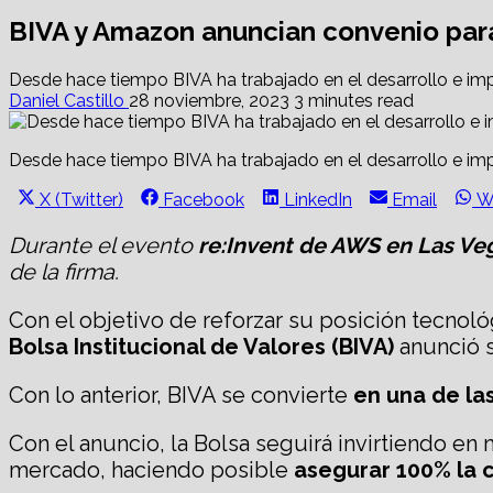
BIVA y Amazon anuncian convenio par
Desde hace tiempo BIVA ha trabajado en el desarrollo e im
Daniel Castillo
28 noviembre, 2023
3 minutes read
Desde hace tiempo BIVA ha trabajado en el desarrollo e im
Share
Share
Share
Share
S
X (Twitter)
Facebook
LinkedIn
Email
W
on
on
on
on
o
Durante el evento
re:Invent de AWS en Las Ve
de la firma.
Con el objetivo de reforzar su posición tecnoló
Bolsa Institucional de Valores (BIVA)
anunció s
Con lo anterior, BIVA se convierte
en una de la
Con el anuncio, la Bolsa seguirá invirtiendo en
mercado, haciendo posible
asegurar 100% la 