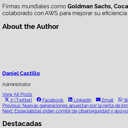
Firmas mundiales como
Goldman Sachs, Coca-
colaborado con AWS para mejorar su eficiencia 
About the Author
Daniel Castillo
Administrator
View All Posts
Share
Share
Share
Share
S
X (Twitter)
Facebook
LinkedIn
Email
W
on
on
on
on
o
Post
Previous:
Nuevas generaciones apuestan por la renta de in
Next:
Especialistas piden comité de ciberseguridad y apoyo
navigation
Destacadas