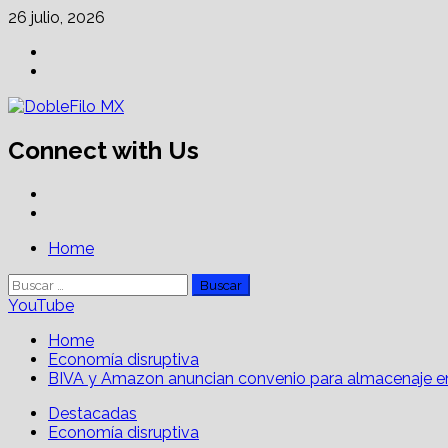
Skip
26 julio, 2026
to
Facebook
content
Linkedin
Connect with Us
Facebook
Linkedin
Primary
Home
Menu
Buscar:
YouTube
Home
Economía disruptiva
BIVA y Amazon anuncian convenio para almacenaje en
Destacadas
Economía disruptiva