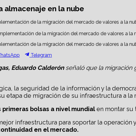
a almacenaje en la nube
plementación de la migración del mercado de valores a la nu
plementación de la migración del mercado de valores a la nu
hare
Share
hatsApp
Telegram
n
on
gas, Eduardo Calderón
señaló que la migración g
gica, la seguridad de la información y la democra
u etapa de migración de su infraestructura a l
s primeras bolsas a nivel mundial
en montar su 
 mejor infraestructura para soportar la operación
continuidad en el mercado.