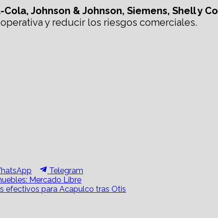
Cola, Johnson & Johnson, Siemens, Shell y C
operativa y reducir los riesgos comerciales.
hare
Share
hatsApp
Telegram
n
on
muebles: Mercado Libre
s efectivos para Acapulco tras Otis