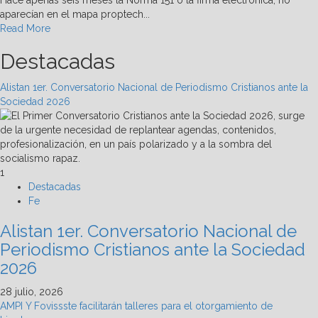
aparecían en el mapa proptech...
Read
Read More
more
Destacadas
about
Primera
firma
Alistan 1er. Conversatorio Nacional de Periodismo Cristianos ante la
de
Sociedad 2026
hipoteca
proptech
beneficia
a
notarios
1
y
Destacadas
desarrolladores
Fe
Alistan 1er. Conversatorio Nacional de
Periodismo Cristianos ante la Sociedad
2026
28 julio, 2026
AMPI Y Fovissste facilitarán talleres para el otorgamiento de