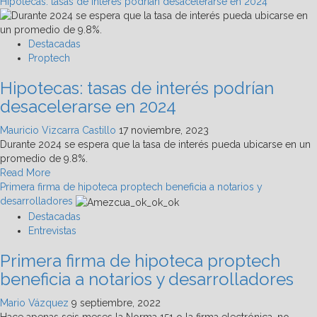
more
Hipotecas: tasas de interés podrían desacelerarse en 2024
about
Infonavit:
28%
Destacadas
de
Proptech
sus
Hipotecas: tasas de interés podrían
créditos
fueron
desacelerarse en 2024
para
mejora
Mauricio Vizcarra Castillo
17 noviembre, 2023
de
Durante 2024 se espera que la tasa de interés pueda ubicarse en un
casa
promedio de 9.8%.
Read
Read More
more
Primera firma de hipoteca proptech beneficia a notarios y
about
desarrolladores
Hipotecas:
Destacadas
tasas
Entrevistas
de
Primera firma de hipoteca proptech
interés
podrían
beneficia a notarios y desarrolladores
desacelerarse
en
Mario Vázquez
9 septiembre, 2022
2024
Hace apenas seis meses la Norma 151 o la firma electrónica, no