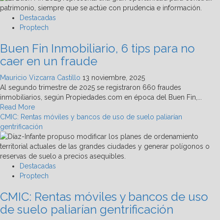
Destacadas
Proptech
Buen Fin Inmobiliario, 6 tips para no
caer en un fraude
Mauricio Vizcarra Castillo
13 noviembre, 2025
Al segundo trimestre de 2025 se registraron 660 fraudes
inmobiliarios, según Propiedades.com en época del Buen Fin,...
Read
Read More
more
CMIC: Rentas móviles y bancos de uso de suelo paliarían
about
gentrificación
Buen
Fin
Inmobiliario,
6
Destacadas
tips
Proptech
para
CMIC: Rentas móviles y bancos de uso
no
caer
de suelo paliarían gentrificación
en