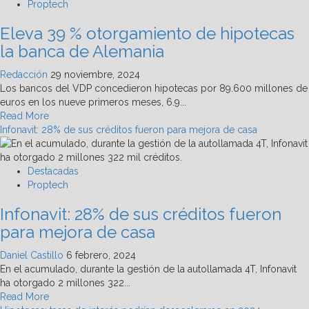
hipoteca
Proptech
en
Eleva 39 % otorgamiento de hipotecas
5
minutos
la banca de Alemania
Redacción
29 noviembre, 2024
Los bancos del VDP concedieron hipotecas por 89.600 millones de
euros en los nueve primeros meses, 6.9...
Read
Read More
more
Infonavit: 28% de sus créditos fueron para mejora de casa
about
Eleva
39
Destacadas
%
Proptech
otorgamiento
Infonavit: 28% de sus créditos fueron
de
hipotecas
para mejora de casa
la
banca
Daniel Castillo
6 febrero, 2024
de
En el acumulado, durante la gestión de la autollamada 4T, Infonavit
Alemania
ha otorgado 2 millones 322...
Read
Read More