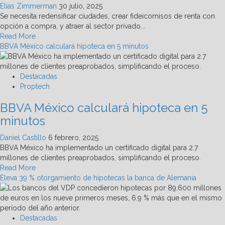
un
Elías Zimmerman
30 julio, 2025
fraude
Se necesita redensificar ciudades, crear fideicomisos de renta con
opción a compra, y atraer al sector privado...
Read
Read More
more
BBVA México calculará hipoteca en 5 minutos
about
CMIC:
Rentas
Destacadas
móviles
Proptech
y
BBVA México calculará hipoteca en 5
bancos
de
minutos
uso
de
Daniel Castillo
6 febrero, 2025
suelo
BBVA México ha implementado un certificado digital para 2.7
paliarían
millones de clientes preaprobados, simplificando el proceso.
gentrificación
Read
Read More
more
Eleva 39 % otorgamiento de hipotecas la banca de Alemania
about
BBVA
México
calculará
Destacadas