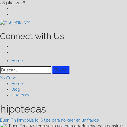
Skip
28 julio, 2026
to
Facebook
content
Linkedin
Connect with Us
Facebook
Linkedin
Primary
Home
Menu
Buscar:
YouTube
Home
Blog
hipotecas
hipotecas
Buen Fin Inmobiliario, 6 tips para no caer en un fraude