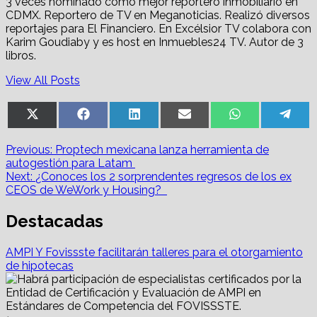
3 veces nominado como mejor reportero inmobiliario en
CDMX. Reportero de TV en Meganoticias. Realizó diversos
reportajes para El Financiero. En Excélsior TV colabora con
Karim Goudiaby y es host en Inmuebles24 TV. Autor de 3
libros.
View All Posts
Share
Share
Share
Share
Share
Sha
X
Facebook
LinkedIn
Email
WhatsApp
Tel
on
on
on
on
on
on
(Twitter)
Post
Previous:
Proptech mexicana lanza herramienta de
autogestión para Latam
navigation
Next:
¿Conoces los 2 sorprendentes regresos de los ex
CEOS de WeWork y Housing?
Destacadas
AMPI Y Fovissste facilitarán talleres para el otorgamiento
de hipotecas