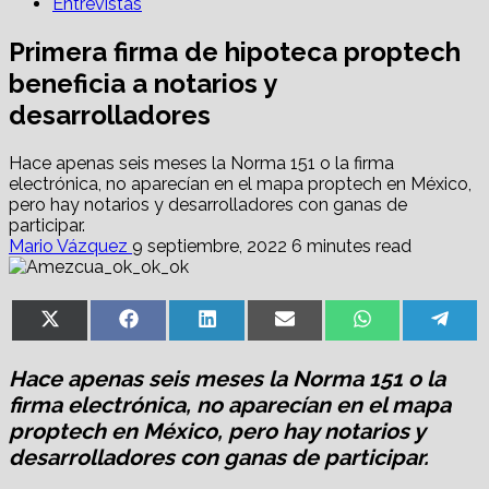
Entrevistas
Primera firma de hipoteca proptech
beneficia a notarios y
desarrolladores
Hace apenas seis meses la Norma 151 o la firma
electrónica, no aparecían en el mapa proptech en México,
pero hay notarios y desarrolladores con ganas de
participar.
Mario Vázquez
9 septiembre, 2022
6 minutes read
Share
Share
Share
Share
Share
Sha
X
Facebook
LinkedIn
Email
WhatsApp
Tel
on
on
on
on
on
on
(Twitter)
Hace apenas seis meses la Norma 151 o la
firma electrónica, no aparecían en el mapa
proptech en México, pero hay notarios y
desarrolladores con ganas de participar.