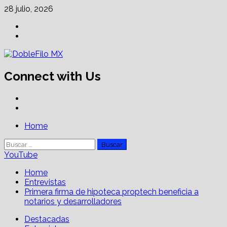
Skip
28 julio, 2026
to
Facebook
content
Linkedin
Connect with Us
Facebook
Linkedin
Primary
Home
Menu
Buscar:
YouTube
Home
Entrevistas
Primera firma de hipoteca proptech beneficia a
notarios y desarrolladores
Destacadas