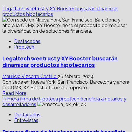
Legaltech weetrust y XY Booster buscarán dinamizar
productos hipotecarios
Destacadas
Proptech
Legaltech weetrust y XY Booster buscarán
dinamizar productos hipotecarios
Mauricio Vizcarra Castillo
26 febrero, 2024
Con sede en Nueva York, San Francisco, Barcelona y ahora
la CDMX, XY Booster tiene el propósito...
Read
Read More
more
Primera firma de hipoteca proptech beneficia a notarios y
about
desarrolladores
Legaltech
Destacadas
weetrust
Entrevistas
y
XY
Primera firma de hipoteca proptech beneficia