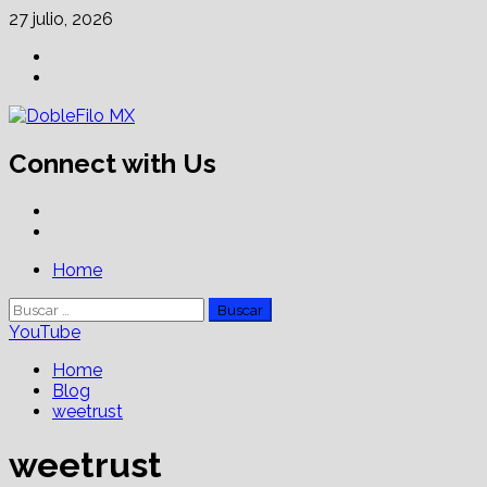
Skip
27 julio, 2026
to
Facebook
content
Linkedin
Connect with Us
Facebook
Linkedin
Primary
Home
Menu
Buscar:
YouTube
Home
Blog
weetrust
weetrust