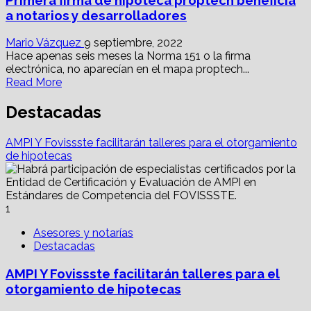
Booster
buscarán
a notarios y desarrolladores
dinamizar
productos
Mario Vázquez
9 septiembre, 2022
hipotecarios
Hace apenas seis meses la Norma 151 o la firma
electrónica, no aparecían en el mapa proptech...
Read
Read More
more
about
Destacadas
Primera
firma
AMPI Y Fovissste facilitarán talleres para el otorgamiento
de
de hipotecas
hipoteca
proptech
beneficia
a
1
notarios
y
Asesores y notarías
desarrolladores
Destacadas
AMPI Y Fovissste facilitarán talleres para el
otorgamiento de hipotecas