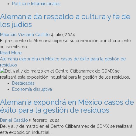
misiles
Política e Internacionales
de
Alemania da respaldo a cultura y fe de
EU
apuntarán
los judíos
a
Rusia
Mauricio Vizcarra Castillo
4 julio, 2024
desde
El presidente de Alemania expresó su conmoción por el creciente
Alemania
antisemitismo.
Read
Read More
more
Alemania expondrá en México casos de éxito para la gestión de
about
residuos
Alemania
da
respaldo
Destacadas
a
Economía disruptiva
cultura
Alemania expondrá en México casos de
y
fe
éxito para la gestión de residuos
de
los
Daniel Castillo
9 febrero, 2024
judíos
Del 5 al 7 de marzo en el Centro Citibanamex de CDMX se realizará
esta exposición industrial...