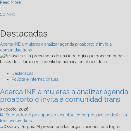
Read
Read More
more
Paginación
about
1
2
Next
Alemania
de
expondrá
Destacadas
en
entradas
México
casos
Acerca INE a mujeres a analizar agenda proaborto e invita a
de
comunidad trans
éxito
para
la
1
gestión
Destacadas
de
Política e Internacionales
residuos
Acerca INE a mujeres a analizar agenda
proaborto e invita a comunidad trans
3 agosto, 2026
IA: Solo 20% del presupuesto tecnológico corporativo se destina a
frontline workers