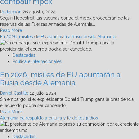
combatir mpox
la
banca
Redacción
26 agosto, 2024
de
Según Hebestreit, las vacunas contra el mpox procederán de las
Alemania
reservas de las Fuerzas Armadas de Alemania...
Read
Read More
more
En 2026, misiles de EU apuntarán a Rusia desde Alemania
about
África:
Alemania
Destacadas
envía
Política e Internacionales
vacunas
En 2026, misiles de EU apuntarán a
para
combatir
Rusia desde Alemania
mpox
Daniel Castillo
12 julio, 2024
Sin embargo, si el expresidente Donald Trump gana la presidencia,
el acuerdo podría ser cancelado.
Read
Read More
more
Alemania da respaldo a cultura y fe de los judíos
about
En
2026,
Destacadas