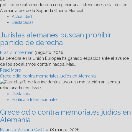
Actualidad
Destacadas
Juristas alemanes buscan prohibir
partido de derecha
Elías Zimmerman
3 agosto, 2026
La derecha en la Unión Europea ha ganado espacios ante el avance
de los socialismos contaminados. Más...
Read
Read More
more
Crece odio contra memoriales judíos en Alemania
about
Juristas
alemanes
Destacadas
buscan
Política e Internacionales
prohibir
Crece odio contra memoriales judíos en
partido
de
Alemania
derecha
Mauricio Vizcarra Castillo
18 marzo, 2026