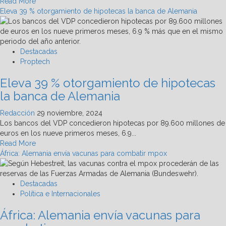
Read
Read More
more
Eleva 39 % otorgamiento de hipotecas la banca de Alemania
about
Alemania,
en
maniobras
Destacadas
militares
Proptech
en
Eleva 39 % otorgamiento de hipotecas
defensa
de
la banca de Alemania
Israel
en
Redacción
29 noviembre, 2024
Península
Los bancos del VDP concedieron hipotecas por 89.600 millones de
Arábiga
euros en los nueve primeros meses, 6.9...
Read
Read More
more
África: Alemania envía vacunas para combatir mpox
about
Eleva
39
Destacadas
%
Política e Internacionales
otorgamiento
África: Alemania envía vacunas para
de
hipotecas