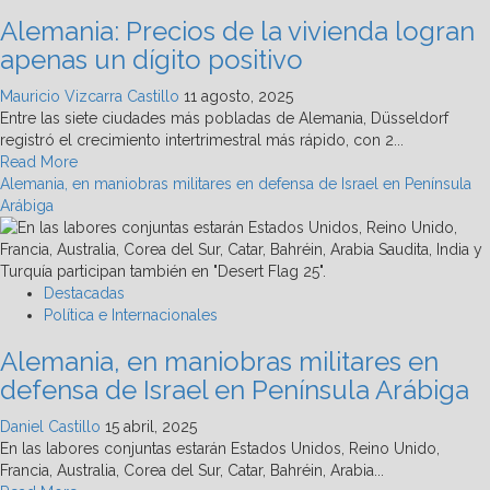
peligrosamente
Alemania: Precios de la vivienda logran
el
antisemitismo
apenas un dígito positivo
de
izquierda
Mauricio Vizcarra Castillo
11 agosto, 2025
Entre las siete ciudades más pobladas de Alemania, Düsseldorf
registró el crecimiento intertrimestral más rápido, con 2...
Read
Read More
more
Alemania, en maniobras militares en defensa de Israel en Península
about
Arábiga
Alemania:
Precios
de
la
Destacadas
vivienda
Política e Internacionales
logran
Alemania, en maniobras militares en
apenas
un
defensa de Israel en Península Arábiga
dígito
positivo
Daniel Castillo
15 abril, 2025
En las labores conjuntas estarán Estados Unidos, Reino Unido,
Francia, Australia, Corea del Sur, Catar, Bahréin, Arabia...