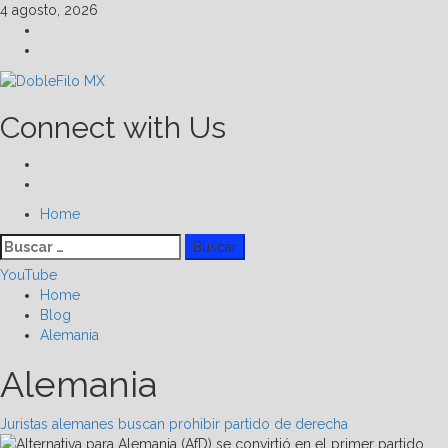
Skip
4 agosto, 2026
to
Facebook
content
Linkedin
Connect with Us
Facebook
Linkedin
Primary
Home
Menu
Buscar:
YouTube
Home
Blog
Alemania
Alemania
Juristas alemanes buscan prohibir partido de derecha