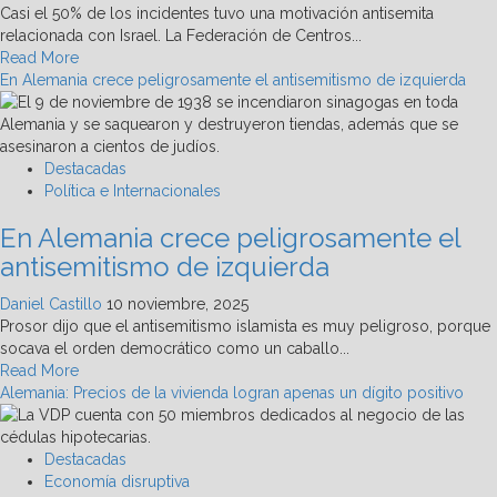
Casi el 50% de los incidentes tuvo una motivación antisemita
relacionada con Israel. La Federación de Centros...
Read
Read More
more
En Alemania crece peligrosamente el antisemitismo de izquierda
about
Crece
odio
contra
Destacadas
memoriales
Política e Internacionales
judíos
En Alemania crece peligrosamente el
en
Alemania
antisemitismo de izquierda
Daniel Castillo
10 noviembre, 2025
Prosor dijo que el antisemitismo islamista es muy peligroso, porque
socava el orden democrático como un caballo...
Read
Read More
more
Alemania: Precios de la vivienda logran apenas un dígito positivo
about
En
Alemania
Destacadas
crece
Economía disruptiva