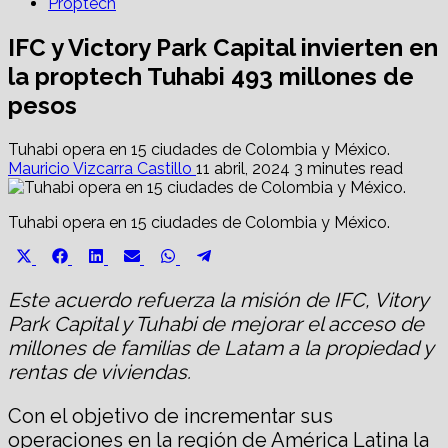
Proptech
IFC y Victory Park Capital invierten en
la proptech Tuhabi 493 millones de
pesos
Tuhabi opera en 15 ciudades de Colombia y México.
Mauricio Vizcarra Castillo
11 abril, 2024
3 minutes read
Tuhabi opera en 15 ciudades de Colombia y México.
Share
Share
Share
Share
Share
Share
X
Facebook
LinkedIn
Email
WhatsApp
Telegram
on
on
on
on
on
on
(Twitter)
Este acuerdo refuerza la misión de IFC, Vitory
Park Capital y Tuhabi de mejorar el acceso de
millones de familias de Latam a la propiedad y
rentas de viviendas.
Con el objetivo de incrementar sus
operaciones en la región de América Latina la