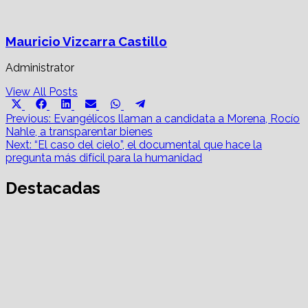
Mauricio Vizcarra Castillo
Administrator
View All Posts
Share
Share
Share
Share
Share
Share
X
Facebook
LinkedIn
Email
WhatsApp
Telegram
on
on
on
on
on
on
Post
(Twitter)
Previous:
Evangélicos llaman a candidata a Morena, Rocío
Nahle, a transparentar bienes
navigation
Next:
“El caso del cielo”, el documental que hace la
pregunta más difícil para la humanidad
Destacadas
AMPI Y Fovissste facilitarán talleres para el otorgamiento
de hipotecas
1
Asesores y notarías