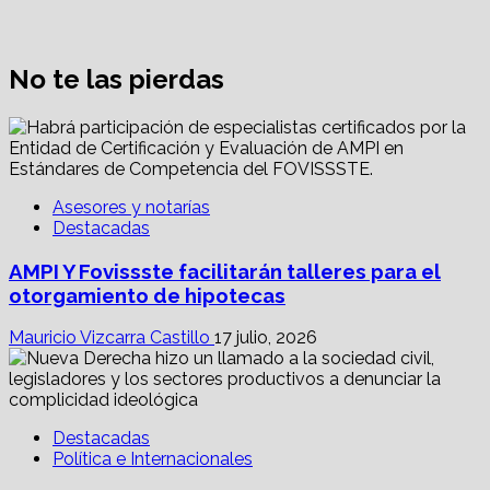
Alistan Conversatorio Nacional para
Periodistas Cristianos; abordar temáticas
sociales, reto
No te las pierdas
16 julio, 2026
Elio Masferrer Kan: Partidos político-religiosos,
Asesores y notarías
Destacadas
AMPI Y Fovissste facilitarán talleres para el
¿cuestionan el Estado Laico?
5
otorgamiento de hipotecas
Análisis y opinión
Mauricio Vizcarra Castillo
17 julio, 2026
Destacadas
Elio Masferrer Kan: Partidos político-
religiosos, ¿cuestionan el Estado Laico?
Destacadas
14 julio, 2026
Política e Internacionales