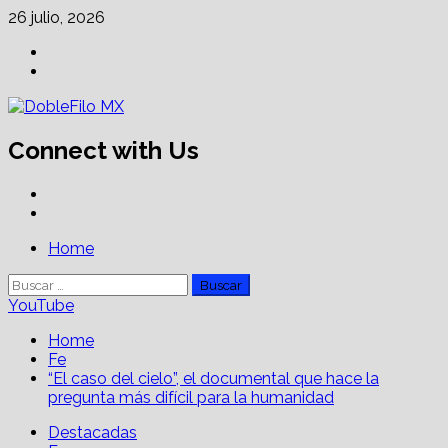
Skip
26 julio, 2026
to
Facebook
content
Linkedin
Connect with Us
Facebook
Linkedin
Primary
Home
Menu
Buscar:
YouTube
Home
Fe
“El caso del cielo”, el documental que hace la
pregunta más difícil para la humanidad
Destacadas