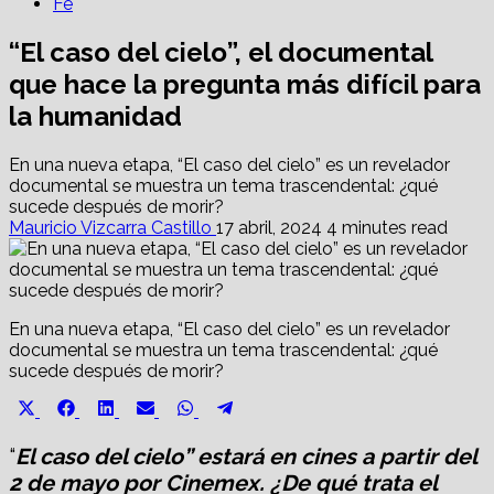
Fe
“El caso del cielo”, el documental
que hace la pregunta más difícil para
la humanidad
En una nueva etapa, “El caso del cielo” es un revelador
documental se muestra un tema trascendental: ¿qué
sucede después de morir?
Mauricio Vizcarra Castillo
17 abril, 2024
4 minutes read
En una nueva etapa, “El caso del cielo” es un revelador
documental se muestra un tema trascendental: ¿qué
sucede después de morir?
Share
Share
Share
Share
Share
Share
X
Facebook
LinkedIn
Email
WhatsApp
Telegram
on
on
on
on
on
on
(Twitter)
“
El caso del cielo” estará en cines a partir del
2 de mayo por Cinemex. ¿De qué trata el