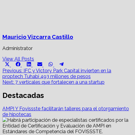
Mauricio Vizcarra Castillo
Administrator
View All Posts
Share
Share
Share
Share
Share
Share
X
Facebook
LinkedIn
Email
WhatsApp
Telegram
on
on
on
on
on
on
Post
(Twitter)
Previous:
IFC y Victory Park Capital invierten en la
proptech Tuhabi 493 millones de pesos
navigation
Next:
7 verticales que fortalecen a una startup
Destacadas
AMPI Y Fovissste facilitarán talleres para el otorgamiento
de hipotecas