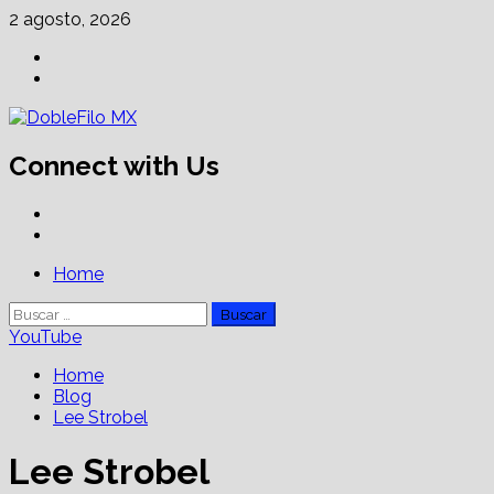
Skip
2 agosto, 2026
to
Facebook
content
Linkedin
Connect with Us
Facebook
Linkedin
Primary
Home
Menu
Buscar:
YouTube
Home
Blog
Lee Strobel
Lee Strobel