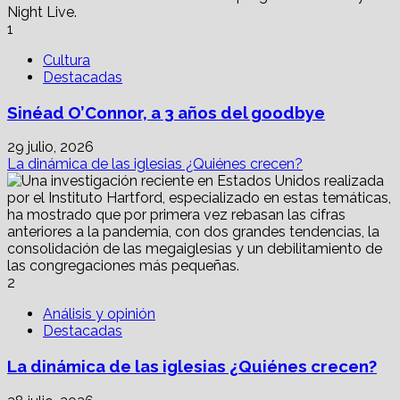
el
documental
1
que
hace
Cultura
la
Destacadas
pregunta
más
Sinéad O’Connor, a 3 años del goodbye
difícil
para
29 julio, 2026
la
La dinámica de las iglesias ¿Quiénes crecen?
humanidad
2
Análisis y opinión
Destacadas
La dinámica de las iglesias ¿Quiénes crecen?