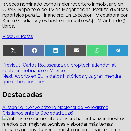
3 veces nominado como mejor reportero inmobiliario en
CDMX. Reportero de TV en Meganoticias. Realizó diversos
reportajes para El Financiero. En Excélsior TV colabora con
Karim Goudiaby y es host en Inmuebles24 TV. Autor de 3
libros.
View All Posts
Share
Share
Share
Share
Share
Sha
X
Facebook
LinkedIn
Email
WhatsApp
Tel
on
on
on
on
on
on
(Twitter)
Post
Previous:
Carlos Rousseau: 200 proptech atienden al
sector inmobiliario en México
navigation
Next:
Aborto en EU: 5 datos históricos y la gran mentira
que debes conocer
Destacadas
Alistan 1er. Conversatorio Nacional de Periodismo
Cristianos ante la Sociedad 2026