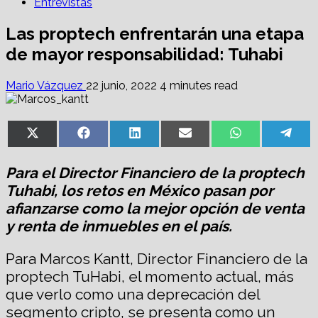
Entrevistas
Las proptech enfrentarán una etapa
de mayor responsabilidad: Tuhabi
Mario Vázquez
22 junio, 2022
4 minutes read
Share
Share
Share
Share
Share
Sha
X
Facebook
LinkedIn
Email
WhatsApp
Tel
on
on
on
on
on
on
(Twitter)
Para el Director Financiero de la proptech
Tuhabi, los retos en México pasan por
afianzarse como la mejor opción de venta
y renta de inmuebles en el país.
Para Marcos Kantt, Director Financiero de la
proptech TuHabi, el momento actual, más
que verlo como una deprecación del
segmento cripto, se presenta como un