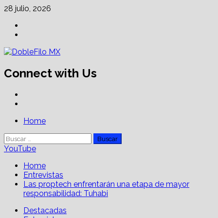
Skip
28 julio, 2026
to
Facebook
content
Linkedin
Connect with Us
Facebook
Linkedin
Primary
Home
Menu
Buscar:
YouTube
Home
Entrevistas
Las proptech enfrentarán una etapa de mayor
responsabilidad: Tuhabi
Destacadas