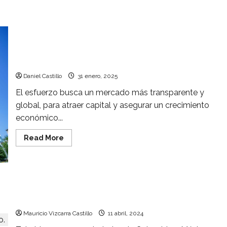
BIVA, BID y CMIC lanzan programa para
proyectos verdes
Daniel Castillo
31 enero, 2025
El esfuerzo busca un mercado más transparente y
global, para atraer capital y asegurar un crecimiento
económico...
Read
Read More
more
about
BIVA,
BID
y
CMIC
lanzan
IFC y Victory Park Capital invierten en la
programa
proptech Tuhabi 493 millones de pesos
para
proyectos
Mauricio Vizcarra Castillo
11 abril, 2024
verdes