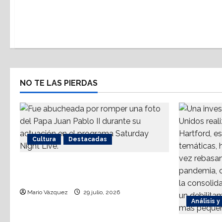
NO TE LAS PIERDAS
Cultura
Destacadas
Sinéad O’Connor, a 3 años del
goodbye
Mario Vázquez
29 julio, 2026
Análisis y