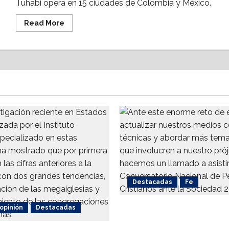
Tuhabi opera en 15 ciudades de Colombia y México.
Read
Read More
more
about
IFC
y
Victory
Park
Capital
invierten
en
la
proptech
Tuhabi
493
millones
de
pesos
Destacadas
Fe
 opinión
Destacadas
Alistan 1er. Conversator
Nacional de Periodismo