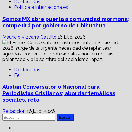
Destacadas
Política e Internacionales
Somos MX abre puerta a comunidad mormona;
competirá por gobierno de Chihuahua
Mauricio Vizcarra Castillo
16 julio, 2026
Destacadas
Fe
Alistan Conversatorio Nacional para
Periodistas Cristianos; abordar temáticas
sociales, reto
Redacción
16 julio, 2026
Buscar:
Facebook