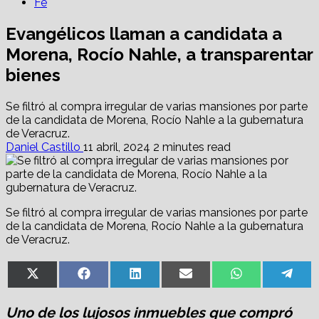
Fe
Evangélicos llaman a candidata a
Morena, Rocío Nahle, a transparentar
bienes
Se filtró al compra irregular de varias mansiones por parte
de la candidata de Morena, Rocío Nahle a la gubernatura
de Veracruz.
Daniel Castillo
11 abril, 2024
2 minutes read
Se filtró al compra irregular de varias mansiones por parte
de la candidata de Morena, Rocío Nahle a la gubernatura
de Veracruz.
Share
Share
Share
Share
Share
Sha
X
Facebook
LinkedIn
Email
WhatsApp
Tel
on
on
on
on
on
on
(Twitter)
Uno de los lujosos inmuebles que compró