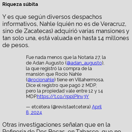
Riqueza súbita
Y es que según diversos despachos
informativos, Nahle (quién no es de Veracruz,
sino de Zacatecas) adquirió varias mansiones y
tan solo una, está valuada en hasta 14 millones
de pesos.
Fue nada menos que la Notaría 27, la
de Adan Augusto (
@adan_augusto
),
la que registró la compra de la
mansión que Rocío Nahle
(
@rocionahle
) tiene en Villahermosa.
Dice el registro que pagó 2 MDP,
pero la propiedad vale entre 12 y 14
MDP.
https://t.co/rpplPInv3Y
— etcétera (@revistaetcetera)
April
8, 2024
Otras investigaciones señalan que en la
Refinería de Dos Bocas, en Tabasco, que no