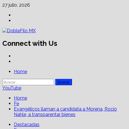
Skip
27 julio, 2026
to
Facebook
content
Linkedin
Connect with Us
Facebook
Linkedin
Primary
Home
Menu
Buscar:
YouTube
Home
Fe
Evangélicos llaman a candidata a Morena, Rocío
Nahle, a transparentar bienes
Destacadas