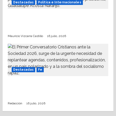
Destacadas
Política e Internacionales
Somos MX abre puerta a comunidad
mormona; competirá por gobierno de
Chihuahua
Mauricio Vizcarra Castillo
16 julio, 2026
Destacadas
Fe
Alistan Conversatorio Nacional para
Periodistas Cristianos; abordar temáticas
sociales, reto
Redacción
16 julio, 2026