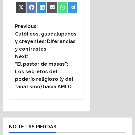
Share
Share
Share
Share
Share
Share
X
Facebook
LinkedIn
Email
WhatsApp
Telegram
on
on
on
on
on
on
(Twitter)
P
Previous:
Católicos, guadalupanos
o
y creyentes: Diferencias
y contrastes
s
Next:
t
“El pastor de masas”:
Los secretos del
n
poderío religioso (y del
fanatismo) hacia AMLO
a
v
i
NO TE LAS PIERDAS
g