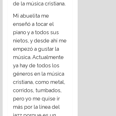
de la música cristiana.
E
á
s
t
t
Mi abuelita me
i
a
c
enseñó a tocar el
d
a
piano y a todos sus
o
s
L
s
nietos, y desde ahí me
a
o
empezó a gustar la
i
c
c
i
música. Actualmente
o
a
ya hay de todos los
?
l
e
géneros en la música
14
s
julio,
cristiana, como metal,
,
2026
r
corridos, tumbados,
e
pero yo me quise ir
t
más por la línea del
o
16
jazz porque es un