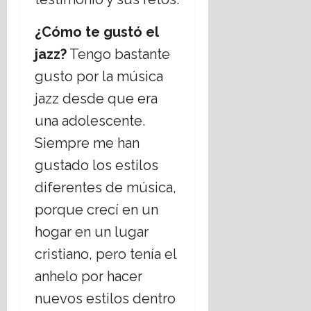
C
b
r
s
g
r
i
i
17
¿Cómo te gustó el
i
i
e
s
julio,
o
s
r
m
jazz?
Tengo bastante
2026
s
t
n
o
gusto por la música
o
i
o
17
s
a
d
jazz desde que era
julio,
,
n
e
2026
una adolescente.
¿
o
C
c
s
h
Siempre me han
u
;
i
gustado los estilos
e
a
h
s
b
diferentes de música,
u
t
o
a
porque crecí en un
i
r
h
o
hogar en un lugar
d
u
n
a
a
cristiano, pero tenía el
a
r
16
anhelo por hacer
n
t
julio,
e
e
2026
nuevos estilos dentro
l
m