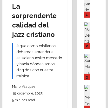
A
La
M
P
sorprendente
1
I
calidad del
Y
Destaca
F
Política 
jazz cristiano
N
o
u
v
e
i
é que como cristianos,
2
v
s
debemos aprender a
a
s
Destaca
estudiar nuestro mercado
D
Política 
s
y hacia dónde vamos
S
e
t
dirigidos con nuestra
o
r
e
m
música
e
f
3
o
c
a
s
h
Mario Vázquez
c
Destaca
M
Fe
a
i
19 diciembre, 2025
A
X
r
l
5 minutes read
l
a
e
i
i
b
s