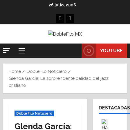
Skip
26 julio, 2026
to
content
Facebook
Linkedin
YOUTUBE
Primary
Menu
Home
DobleFilo Noticiero
Glenda García: La sorprendente calidad del jazz
cristiano
DESTACADAS
DobleFilo Noticiero
Asesores
Glenda García:
Destaca