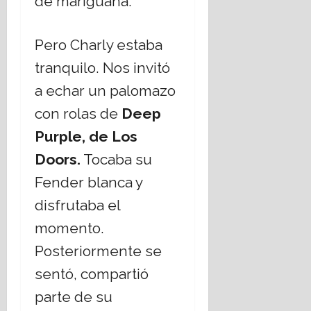
de mariguana.
r
i
i
i
i
e
s
17
o
s
r
m
julio,
Pero Charly estaba
s
t
n
o
2026
o
i
o
tranquilo. Nos invitó
s
a
d
17
a echar un palomazo
,
n
e
julio,
¿
o
C
con rolas de
Deep
2026
c
s
h
Purple, de Los
u
;
i
e
a
h
Doors.
Tocaba su
s
b
u
Fender blanca y
t
o
a
i
r
h
disfrutaba el
o
d
u
momento.
n
a
a
a
r
Posteriormente se
n
t
16
sentó, compartió
e
e
julio,
l
m
2026
parte de su
E
á