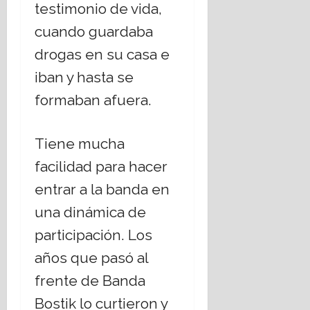
testimonio de vida,
s
t
t
i
cuando guardaba
a
c
drogas en su casa e
d
a
o
s
iban y hasta se
L
s
formaban afuera.
a
o
i
c
c
i
Tiene mucha
o
a
?
l
facilidad para hacer
e
entrar a la banda en
s
14
,
julio,
una dinámica de
2026
r
participación. Los
e
t
años que pasó al
o
frente de Banda
Bostik lo curtieron y
16