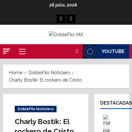
Skip
26 julio, 2026
to
content
Facebook
Linkedin
YOUTUBE
Primary
Menu
Home
DobleFilo Noticiero
Charly Bostik: El rockero de Cristo
DESTACADAS
DobleFilo Noticiero
Asesores
Charly Bostik: El
Destaca
A
rockero de Cristo