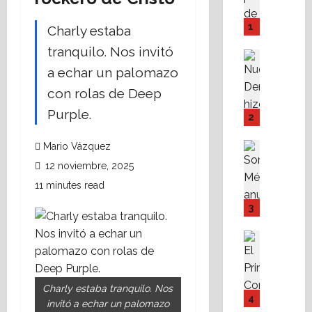
M
P
1
Charly estaba
I
tranquilo. Nos invitó
Y
Destaca
F
Política 
a echar un palomazo
N
o
con rolas de Deep
u
v
e
Purple.
i
2
v
s
a
s
Destaca
Mario Vázquez
D
Política 
s
12 noviembre, 2025
S
e
t
11 minutes read
o
r
e
m
e
f
3
o
c
a
s
h
c
Destaca
M
Fe
a
i
A
X
r
l
l
a
e
i
Charly estaba tranquilo. Nos
i
b
s
t
4
invitó a echar un palomazo
s
r
p