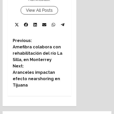
View All Posts
Share
Share
Share
Share
Share
X
Facebook
LinkedIn
Email
WhatsApp
Share
on
on
on
on
on
Telegram
(Twitter)
on
P
Previous:
Amefibra colabora con
o
rehabilitación del río La
s
Silla, en Monterrey
t
Next:
Aranceles impactan
n
efecto nearshoring en
a
Tijuana
v
i
g