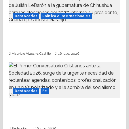
Destacadas
Política e Internacionales
Somos MX abre puerta a comunidad
mormona; competirá por gobierno de
Chihuahua
Mauricio Vizcarra Castillo
16 julio, 2026
Destacadas
Fe
Alistan Conversatorio Nacional para
Periodistas Cristianos; abordar temáticas
sociales, reto
Redacción
16 julio, 2026