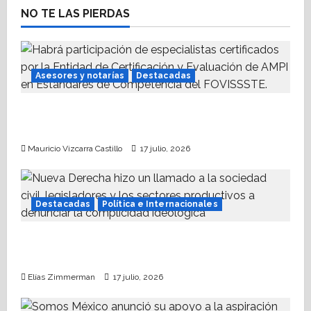
a
NO TE LAS PIERDAS
t
i
o
Asesores y notarías
Destacadas
n
AMPI Y Fovissste facilitarán talleres para el
otorgamiento de hipotecas
Mauricio Vizcarra Castillo
17 julio, 2026
Destacadas
Política e Internacionales
Nueva Derecha respalda coalición
internacional contra el terrorismo
Elías Zimmerman
17 julio, 2026