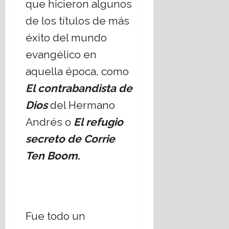
que hicieron algunos
E
á
s
t
de los títulos de más
t
i
éxito del mundo
a
c
d
a
evangélico en
o
s
aquella época, como
L
s
a
o
El contrabandista de
i
c
Dios
del Hermano
c
i
o
a
Andrés o
El refugio
?
l
secreto de Corrie
e
s
Ten Boom
.
14
,
julio,
2026
r
e
t
o
Fue todo un