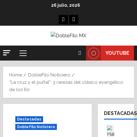
Skip
26 julio, 2026
to
content
Facebook
Linkedin
YOUTUBE
Primary
Menu
Home
DobleFilo Noticiero
“La cruz y el puñal”: 3 rarezas del clásico evangélico
de los 60
DESTACADAS
Destacadas
DobleFilo Noticiero
Asesores
Destaca