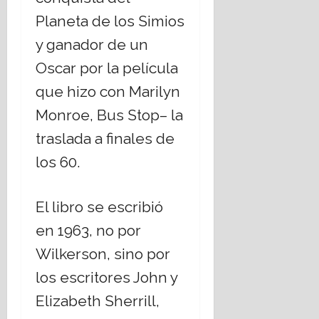
C
b
r
s
g
r
i
Planeta de los Simios
i
i
i
e
s
17
y ganador de un
o
s
r
m
julio,
s
t
n
Oscar por la película
o
2026
o
i
o
que hizo con Marilyn
s
a
d
17
,
n
e
Monroe, Bus Stop– la
julio,
¿
o
C
2026
traslada a finales de
c
s
h
u
;
i
los 60.
e
a
h
s
b
u
t
o
El libro se escribió
a
i
r
h
en 1963, no por
o
d
u
n
a
Wilkerson, sino por
a
a
r
los escritores John y
n
t
16
e
e
Elizabeth Sherrill,
julio,
l
m
2026