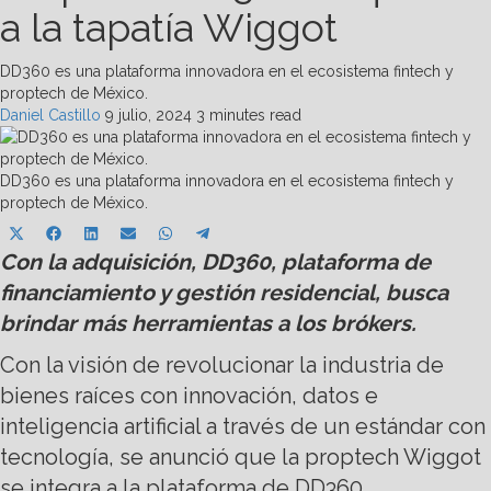
a la tapatía Wiggot
DD360 es una plataforma innovadora en el ecosistema fintech y
proptech de México.
Daniel Castillo
9 julio, 2024
3 minutes read
DD360 es una plataforma innovadora en el ecosistema fintech y
proptech de México.
Share
Share
Share
Share
Share
Share
X
Facebook
LinkedIn
Email
WhatsApp
Telegram
on
on
on
on
on
on
Con la adquisición, DD360, plataforma de
(Twitter)
financiamiento y gestión residencial, busca
brindar más herramientas a los brókers.
Con la visión de revolucionar la industria de
bienes raíces con innovación, datos e
inteligencia artificial a través de un estándar con
tecnología, se anunció que la proptech Wiggot
se integra a la plataforma de DD360.