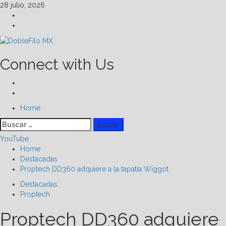
Skip
28 julio, 2026
to
Facebook
content
Linkedin
Connect with Us
Facebook
Linkedin
Primary
Home
Menu
Buscar:
YouTube
Home
Destacadas
Proptech DD360 adquiere a la tapatía Wiggot
Destacadas
Proptech
Proptech DD360 adquiere