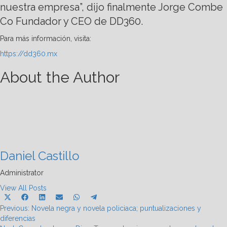
nuestra empresa”, dijo finalmente Jorge Combe
Co Fundador y CEO de DD360.
Para más información, visita:
https://dd360.mx
About the Author
Daniel Castillo
Administrator
View All Posts
Share
Share
Share
Share
Share
Share
X
Facebook
LinkedIn
Email
WhatsApp
Telegram
Post
on
on
on
on
on
on
Previous:
(Twitter)
Novela negra y novela policiaca; puntualizaciones y
diferencias