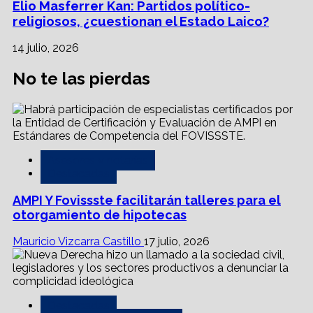
Elio Masferrer Kan: Partidos político-
religiosos, ¿cuestionan el Estado Laico?
14 julio, 2026
No te las pierdas
Asesores y notarías
Destacadas
AMPI Y Fovissste facilitarán talleres para el
otorgamiento de hipotecas
Mauricio Vizcarra Castillo
17 julio, 2026
Destacadas