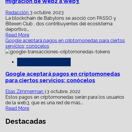
periodismo
migración de Web2 a Web3
en
web3
Redacción
3 octubre, 2023
La blockchain de Babylons se asoció con PASSO y
Bitexen Club , dos contribuyentes del ecosistema
deportivo...
Read
Read More
more
Google aceptará pagos en criptomonedas para ciertos
about
servicios; conócelos
<strong>Blockchain
as
IA, blockchain y cripto
a
service
Google aceptará pagos en criptomonedas
(baas)
permitirá
para ciertos servicios; conócelos
migración
de
Elías Zimmerman
13 octubre, 2022
Web2
Estos pagos en criptomonedas serán para los usuarios
a
de la web3, que es una red de más...
Web3</strong>
Read
Read More
more
about
Destacadas
Google
aceptará