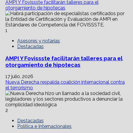
AMPI Y Fovissste facilitarán talleres para el
pagos
otorgamiento de hipotecas
en
criptomonedas
para
ciertos
1
servicios;
conócelos
Asesores y notarías
Destacadas
AMPI Y Fovissste facilitarán talleres para el
otorgamiento de hipotecas
17 julio, 2026
Nueva Derecha respalda coalición internacional contra
el terrorismo
2
Destacadas
Política e Internacionales