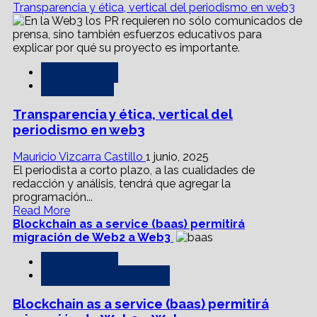
Transparencia y ética, vertical del periodismo en web3
Destacadas
Periodismo
Transparencia y ética, vertical del
periodismo en web3
Mauricio Vizcarra Castillo
1 junio, 2025
El periodista a corto plazo, a las cualidades de
redacción y análisis, tendrá que agregar la
programación...
Read
Read More
more
Blockchain as a service (baas) permitirá
about
migración de Web2 a Web3
Transparencia
Destacadas
y
IA, blockchain y cripto
ética,
vertical
Blockchain as a service (baas) permitirá
del