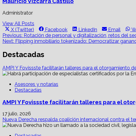
Mauricio Vizcarra Castillo
Administrator
View All Posts
Share
Share
Share
Share
S
X (Twitter)
Facebook
LinkedIn
Email
W
on
on
on
on
o
Post
Previous:
Rotación de personal y digitalización, retos del sec
Next:
Flipping inmobiliario tokenizado: Democratizar ganan
navigation
Destacadas
AMPI Y Fovissste facilitarán talleres para el otorgamiento d
Asesores y notarías
Destacadas
AMPI Y Fovissste facilitarán talleres para el o
17 julio, 2026
Nueva Derecha respalda coalición internacional contra el te
Destacadas