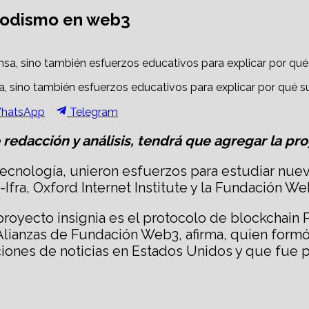
eriodismo en web3
, sino también esfuerzos educativos para explicar por qué s
hare
Share
hatsApp
Telegram
n
on
e redacción y análisis, tendrá que agregar la pr
 tecnología, unieron esfuerzos para estudiar nue
fra, Oxford Internet Institute y la Fundación We
oyecto insignia es el protocolo de blockchain P
Alianzas de Fundación Web3, afirma, quien formó
iones de noticias en Estados Unidos y que fue 