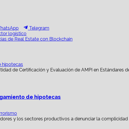
hare
Share
hatsApp
Telegram
n
on
tor logístico
cias de Real Estate con Blockchain
e hipotecas
torgamiento de hipotecas
rrorismo