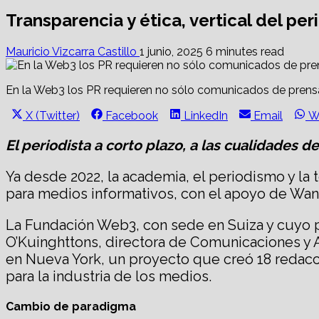
Transparencia y ética, vertical del p
Mauricio Vizcarra Castillo
1 junio, 2025
6 minutes read
En la Web3 los PR requieren no sólo comunicados de prensa
Share
Share
Share
Share
S
X (Twitter)
Facebook
LinkedIn
Email
W
on
on
on
on
o
El periodista a corto plazo, a las cualidades d
Ya desde 2022, la academia, el periodismo y la
para medios informativos, con el apoyo de Wan-I
La Fundación Web3, con sede en Suiza y cuyo pr
O’Kuinghttons, directora de Comunicaciones y 
en Nueva York, un proyecto que creó 18 redacc
para la industria de los medios.
Cambio de paradigma