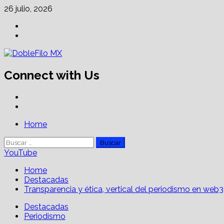
Skip
26 julio, 2026
to
Facebook
content
Linkedin
Connect with Us
Facebook
Linkedin
Primary
Home
Menu
Buscar:
YouTube
Home
Destacadas
Transparencia y ética, vertical del periodismo en web3
Destacadas
Periodismo