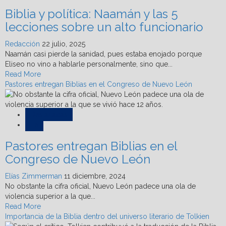
de
Biblia y política: Naamán y las 5
Deuteronomio?
lecciones sobre un alto funcionario
Redacción
22 julio, 2025
Naamán casi pierde la sanidad, pues estaba enojado porque
Eliseo no vino a hablarle personalmente, sino que...
Read
Read More
more
Pastores entregan Biblias en el Congreso de Nuevo León
about
Biblia
y
Destacadas
política:
Fe
Naamán
Pastores entregan Biblias en el
y
las
Congreso de Nuevo León
5
lecciones
Elías Zimmerman
11 diciembre, 2024
sobre
No obstante la cifra oficial, Nuevo León padece una ola de
un
violencia superior a la que...
alto
Read
Read More
funcionario
more
Importancia de la Biblia dentro del universo literario de Tolkien