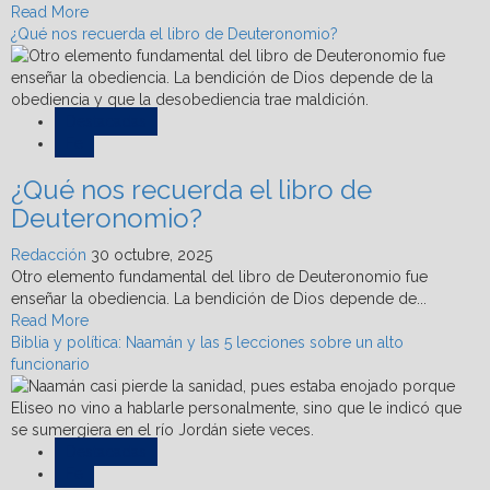
Read
Read More
more
¿Qué nos recuerda el libro de Deuteronomio?
about
Manasés,
el
gobernante
Destacadas
brujo
Fe
que
¿Qué nos recuerda el libro de
mató
a
Deuteronomio?
su
hijo,
Redacción
30 octubre, 2025
pero
Otro elemento fundamental del libro de Deuteronomio fue
que
enseñar la obediencia. La bendición de Dios depende de...
alcanzó
Read
Read More
perdón
more
Biblia y política: Naamán y las 5 lecciones sobre un alto
about
funcionario
¿Qué
nos
recuerda
el
Destacadas
libro
Fe