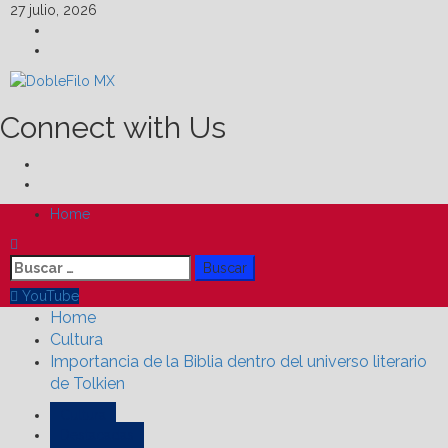
Skip
27 julio, 2026
to
Facebook
content
Linkedin
Connect with Us
Facebook
Linkedin
Primary
Home
Menu
Buscar:
YouTube
Home
Cultura
Importancia de la Biblia dentro del universo literario
de Tolkien
Cultura
Destacadas