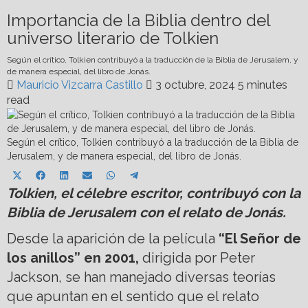
Importancia de la Biblia dentro del
universo literario de Tolkien
Según el crítico, Tolkien contribuyó a la traducción de la Biblia de Jerusalem, y
de manera especial, del libro de Jonás.
Mauricio Vizcarra Castillo
3 octubre, 2024
5 minutes
read
Según el crítico, Tolkien contribuyó a la traducción de la Biblia de
Jerusalem, y de manera especial, del libro de Jonás.
Share
Share
Share
Share
Share
Share
X
Facebook
LinkedIn
Email
WhatsApp
Telegram
on
on
on
on
on
on
Tolkien, el célebre escritor, contribuyó con la
(Twitter)
Biblia de Jerusalem con el relato de Jonás.
Desde la aparición de la película
“El Señor de
los anillos” en 2001,
dirigida por Peter
Jackson, se han manejado diversas teorías
que apuntan en el sentido que el relato