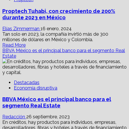
en
México
Proptech Tuhabi, con crecimiento de 200%
presentó
contracción
durante 2023 en México
de
5.4%
Elías Zimmerman
16 enero, 2024
Tan solo en 2023, la compañía invirtió más de 300
millones de dólares en México y Colombia.
Read
Read More
more
BBVA México es el principal banco para el segmento Real
about
Estate
Proptech
Tuhabi,
con
crecimiento
Destacadas
de
Economía disruptiva
200%
durante
BBVA México es el principal banco para el
2023
en
segmento Real Estate
México
Redacción
26 septiembre, 2023
En créditos, hay productos para individuos, empresas,
desarrolladores, fibras y hoteles a través de financiamiento