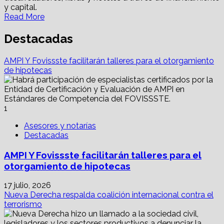
y capital.
Read
Read More
more
about
Destacadas
BBVA
México
AMPI Y Fovissste facilitarán talleres para el otorgamiento
es
de hipotecas
el
principal
banco
para
1
el
segmento
Asesores y notarías
Real
Destacadas
Estate
AMPI Y Fovissste facilitarán talleres para el
otorgamiento de hipotecas
17 julio, 2026
Nueva Derecha respalda coalición internacional contra el
terrorismo