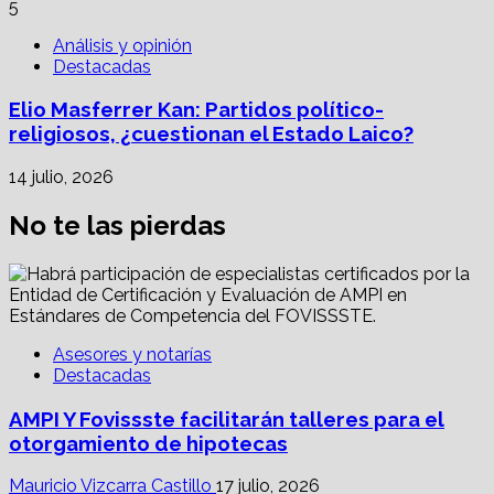
5
Análisis y opinión
Destacadas
Elio Masferrer Kan: Partidos político-
religiosos, ¿cuestionan el Estado Laico?
14 julio, 2026
No te las pierdas
Asesores y notarías
Destacadas
AMPI Y Fovissste facilitarán talleres para el
otorgamiento de hipotecas
Mauricio Vizcarra Castillo
17 julio, 2026