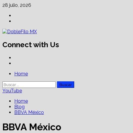
Skip
28 julio, 2026
to
Facebook
content
Linkedin
Connect with Us
Facebook
Linkedin
Primary
Home
Menu
Buscar:
YouTube
Home
Blog
BBVA México
BBVA México