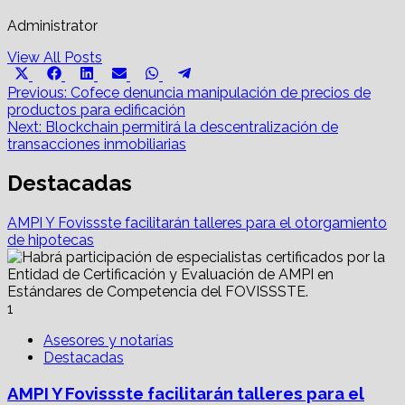
Administrator
View All Posts
Share
Share
Share
Share
Share
Share
X
Facebook
LinkedIn
Email
WhatsApp
Telegram
on
on
on
on
on
on
Post
(Twitter)
Previous:
Cofece denuncia manipulación de precios de
productos para edificación
navigation
Next:
Blockchain permitirá la descentralización de
transacciones inmobiliarias
Destacadas
AMPI Y Fovissste facilitarán talleres para el otorgamiento
de hipotecas
1
Asesores y notarías
Destacadas
AMPI Y Fovissste facilitarán talleres para el