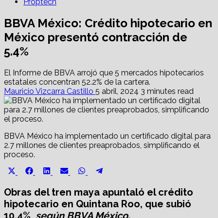
Proptech
BBVA México: Crédito hipotecario en
México presentó contracción de
5.4%
El Informe de BBVA arrojó que 5 mercados hipotecarios
estatales concentran 52.2% de la cartera.
Mauricio Vizcarra Castillo
5 abril, 2024
3 minutes read
BBVA México ha implementado un certificado digital para
2.7 millones de clientes preaprobados, simplificando el
proceso.
Share
Share
Share
Share
Share
Share
X
Facebook
LinkedIn
Email
WhatsApp
Telegram
on
on
on
on
on
on
(Twitter)
Obras del tren maya apuntaló el crédito
hipotecario en Quintana Roo, que subió
10.4%
,
según BBVA México.