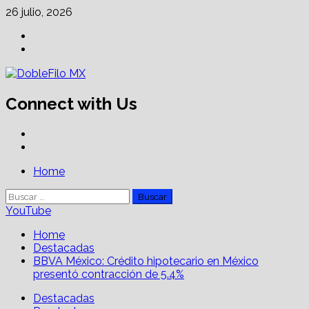
Skip
26 julio, 2026
to
Facebook
content
Linkedin
Connect with Us
Facebook
Linkedin
Primary
Home
Menu
Buscar:
YouTube
Home
Destacadas
BBVA México: Crédito hipotecario en México
presentó contracción de 5.4%
Destacadas