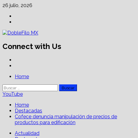
Skip
26 julio, 2026
to
Facebook
content
Linkedin
Connect with Us
Facebook
Linkedin
Primary
Home
Menu
Buscar:
YouTube
Home
Destacadas
Cofece denuncia manipulación de precios de
productos para edificación
Actualidad