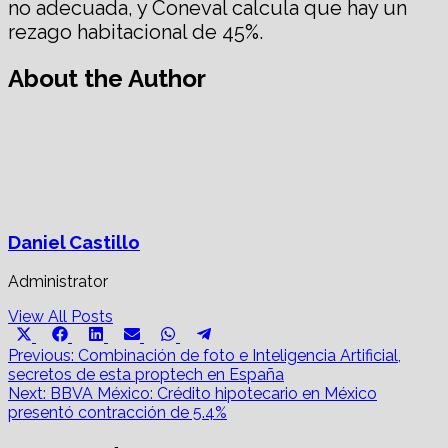
no adecuada, y Coneval calcula que hay un
rezago habitacional de 45%.
About the Author
Daniel Castillo
Administrator
View All Posts
Share
Share
Share
Share
Share
Share
X
Facebook
LinkedIn
Email
WhatsApp
Telegram
on
on
on
on
on
on
Post
(Twitter)
Previous:
Combinación de foto e Inteligencia Artificial,
secretos de esta proptech en España
navigation
Next:
BBVA México: Crédito hipotecario en México
presentó contracción de 5.4%