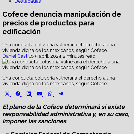
Destacadas
Cofece denuncia manipulación de
precios de productos para
edificación
Una conducta colusoria vulneraría el derecho a una
vivienda digna de los mexicanos, según Cofece.
Daniel Castillo
5 abril, 2024
2 minutes read
Una conducta colusoria vulneraría el derecho a una
vivienda digna de los mexicanos, según Cofece.
Share
Share
Share
Share
Share
Share
X
Facebook
LinkedIn
Email
WhatsApp
Telegram
on
on
on
on
on
on
(Twitter)
El pleno de la Cofece determinará si existe
responsabilidad administrativa y, en su caso,
imponer las sanciones.