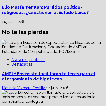
Elio Masferrer Kan: Partidos político-
religiosos, ¿cuestionan el Estado Laico?
14 julio, 2026
No te las pierdas
Asesores y notarías
Destacadas
AMPI Y Fovissste facilitarán talleres para el
otorgamiento de hipotecas
Mauricio Vizcarra Castillo
17 julio, 2026