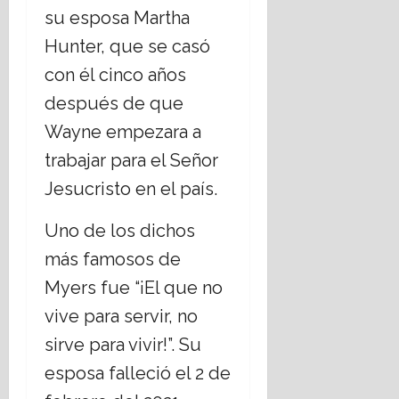
s
t
su esposa Martha
t
i
Hunter, que se casó
a
c
d
a
con él cinco años
o
s
después de que
L
s
a
Wayne empezara a
o
i
c
trabajar para el Señor
c
i
Jesucristo en el país.
o
a
?
l
e
Uno de los dichos
14
s
julio,
más famosos de
,
2026
Myers fue “¡El que no
r
e
vive para servir, no
t
sirve para vivir!”. Su
o
esposa falleció el 2 de
16
julio,