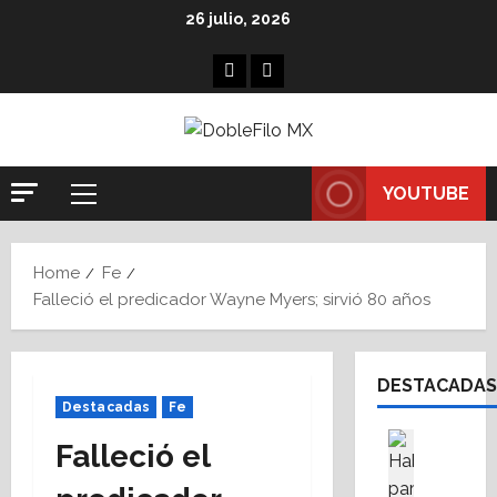
Skip
26 julio, 2026
to
content
Facebook
Linkedin
YOUTUBE
Primary
Menu
Home
Fe
Falleció el predicador Wayne Myers; sirvió 80 años
DESTACADAS
Destacadas
Fe
Asesores
Falleció el
Destaca
A