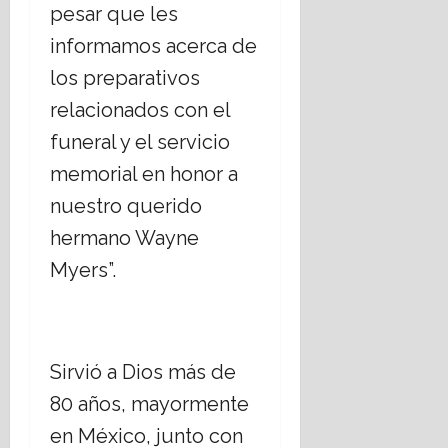
i
i
pesar que les
17
i
i
e
s
julio,
o
informamos acerca de
s
r
m
2026
s
t
n
o
los preparativos
o
i
o
17
relacionados con el
s
a
d
julio,
,
n
e
2026
funeral y el servicio
¿
o
C
memorial en honor a
c
s
h
u
;
i
nuestro querido
e
a
h
hermano Wayne
s
b
u
t
o
a
Myers”.
i
r
h
o
d
u
n
a
a
a
r
16
Sirvió a Dios más de
n
t
julio,
e
e
2026
80 años, mayormente
l
m
en México, junto con
E
á