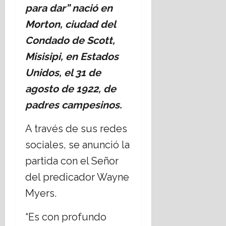
a
o
m
c
para dar” nació en
r
r
n
o
i
g
Morton, ciudad del
t
a
n
o
a
i
l
a
Condado de Scott,
n
m
d
p
;
a
i
Misisipi, en Estados
o
a
c
l
e
s
r
Unidos, el 31 de
o
c
n
p
a
m
o
t
agosto de 1922, de
o
P
p
n
o
l
padres campesinos.
e
e
t
d
í
r
t
r
e
t
i
i
A través de sus redes
a
h
i
o
r
e
i
sociales, se anunció la
c
d
á
l
p
o
i
partida con el Señor
p
t
o
-
s
o
e
t
del predicador Wayne
r
t
r
r
e
e
Myers.
a
g
r
c
l
s
o
o
a
i
C
“Es con profundo
b
r
s
g
r