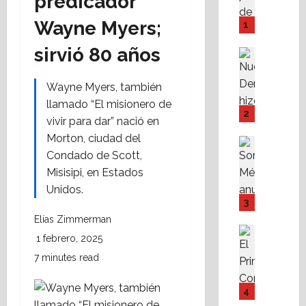
predicador
M
P
Wayne Myers;
1
I
sirvió 80 años
Y
Destaca
F
Política 
N
o
Wayne Myers, también
u
v
llamado “El misionero de
e
i
2
vivir para dar” nació en
v
s
Morton, ciudad del
a
s
Destaca
D
Política 
Condado de Scott,
s
S
e
t
Misisipi, en Estados
o
r
e
Unidos.
m
e
f
3
o
c
a
Elías Zimmerman
s
h
c
Destaca
1 febrero, 2025
M
Fe
a
i
A
X
7 minutes read
r
l
l
a
e
i
i
b
s
t
4
s
r
p
a