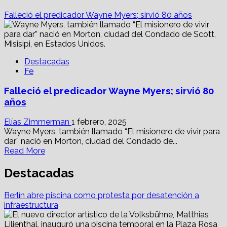
Falleció el predicador Wayne Myers; sirvió 80 años
Destacadas
Fe
Falleció el predicador Wayne Myers; sirvió 80
años
Elías Zimmerman
1 febrero, 2025
Wayne Myers, también llamado “El misionero de vivir para
dar” nació en Morton, ciudad del Condado de...
Read
Read More
more
about
Destacadas
Falleció
el
Berlín abre piscina como protesta por desatención a
predicador
infraestructura
Wayne
Myers;