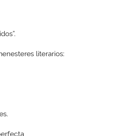
dos”.
enesteres literarios:
es.
erfecta