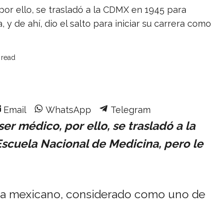
or ello, se trasladó a la CDMX en 1945 para
 y de ahí, dio el salto para iniciar su carrera como
 read
Share
Share
Share
Email
WhatsApp
Telegram
on
on
on
er médico, por ello, se trasladó a la
scuela Nacional de Medicina, pero le
eta mexicano, considerado como uno de