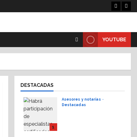
Facebook
Linke
YOUTUBE
DESTACADAS
Asesores y notarías
Destacadas
AMPI Y Fovissste
facilitarán talleres para
el otorgamiento de
1
hipotecas