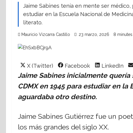
Jaime Sabines tenía en mente ser médico, p
estudiar en la Escuela Nacional de Medicina,
literato.
Mauricio Vizcarra Castillo
23 marzo, 2026
8 minutes
Share
Share
Share
X (Twitter)
Facebook
LinkedIn
on
on
on
Jaime Sabines inicialmente quería s
CDMX en 1945 para estudiar en la E
aguardaba otro destino.
Jaime Sabines Gutiérrez fue un po
los más grandes del siglo XX.