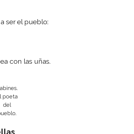
a ser el pueblo:
nea con las uñas.
abines.
l poeta
del
pueblo.
llas