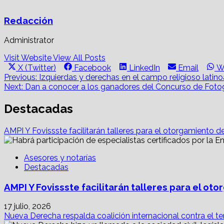
Redacción
Administrator
Visit Website
View All Posts
Share
Share
Share
Share
S
X (Twitter)
Facebook
LinkedIn
Email
W
on
on
on
on
o
Post
Previous:
Izquierdas y derechas en el campo religioso lati
Next:
Dan a conocer a los ganadores del Concurso de Fotog
navigation
Destacadas
AMPI Y Fovissste facilitarán talleres para el otorgamiento d
Asesores y notarías
Destacadas
AMPI Y Fovissste facilitarán talleres para el o
17 julio, 2026
Nueva Derecha respalda coalición internacional contra el te