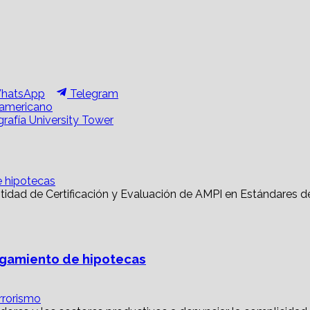
hare
Share
hatsApp
Telegram
n
on
noamericano
rafía University Tower
e hipotecas
torgamiento de hipotecas
rrorismo