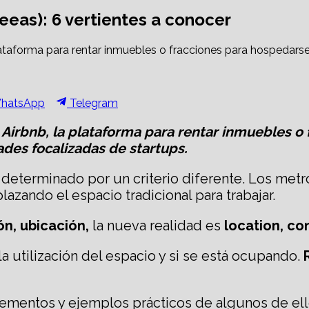
eeas): 6 vertientes a conocer
 plataforma para rentar inmuebles o fracciones para hospeda
hare
Share
hatsApp
Telegram
n
on
ca Airbnb, la plataforma para rentar inmuebles 
es focalizadas de startups.
s determinado por un criterio diferente. Los me
lazando el espacio tradicional para trabajar.
ón, ubicación,
la nueva realidad es
location, co
a utilización del espacio y si se está ocupando.
R
ementos y ejemplos prácticos de algunos de ell