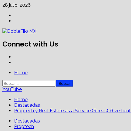
Skip
28 julio, 2026
to
Facebook
content
Linkedin
Connect with Us
Facebook
Linkedin
Primary
Home
Menu
Buscar:
YouTube
Home
Destacadas
Proptech y Real Estate as a Service (Reeas): 6 vertien
Destacadas
Proptech