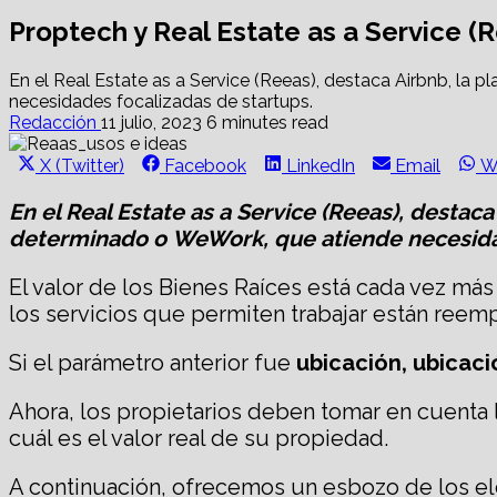
Proptech y Real Estate as a Service (R
En el Real Estate as a Service (Reeas), destaca Airbnb, la
necesidades focalizadas de startups.
Redacción
11 julio, 2023
6 minutes read
Share
Share
Share
Share
S
X (Twitter)
Facebook
LinkedIn
Email
W
on
on
on
on
o
En el Real Estate as a Service (Reeas), desta
determinado o WeWork, que atiende necesidad
El valor de los Bienes Raíces está cada vez má
los servicios que permiten trabajar están reemp
Si el parámetro anterior fue
ubicación, ubicaci
Ahora, los propietarios deben tomar en cuenta l
cuál es el valor real de su propiedad.
A continuación, ofrecemos un esbozo de los el