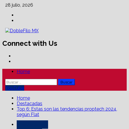
Skip
28 julio, 2026
to
Facebook
content
Linkedin
Connect with Us
Facebook
Linkedin
Primary
Home
Menu
Buscar:
YouTube
Home
Destacadas
Top 6: Estas son las tendencias proptech 2024,
según Flat
Destacadas