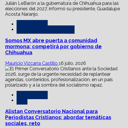
Destacadas
Política e Internacionales
Somos MX abre puerta a comunidad
mormona; competirá por gobierno de
Chihuahua
Mauricio Vizcarra Castillo
16 julio, 2026
Destacadas
Fe
Alistan Conversatorio Nacional para
Periodistas Cristianos; abordar temáticas
sociales, reto