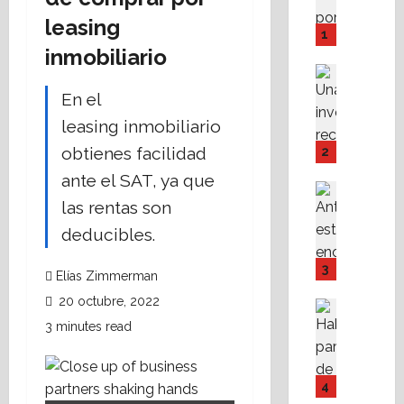
i
leasing
n
1
é
inmobiliario
a
Análisis 
d
Destaca
En el
L
O
leasing inmobiliario
a
’
d
C
obtienes facilidad
2
i
o
ante el SAT, ya que
n
n
Destaca
á
las rentas son
Fe
n
A
m
o
deducibles.
l
i
r
i
c
,
3
Elías Zimmerman
s
a
a
20 octubre, 2022
t
d
3
Asesores
a
Destaca
e
a
3 minutes read
A
n
l
ñ
M
1
a
o
P
e
s
s
4
I
r
i