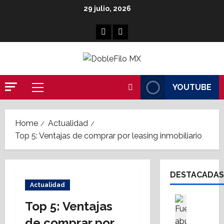
Skip
29 julio, 2026
to
content
Facebook
Linkedin
YOUTUBE
Primary
Menu
Home
Actualidad
Top 5: Ventajas de comprar por leasing inmobiliario
DESTACADAS
Actualidad
Cultura
Top 5: Ventajas
Destaca
S
de comprar por