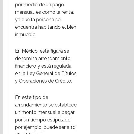
a
a
por medio de un pago
n
m
n
mensual, es como la renta,
a
i
o
ya que la persona se
l
e
s
c
n
encuentra habitando el bien
a
o
t
n
inmueble.
n
o
t
t
d
e
En México, esta figura se
r
e
l
denomina arrendamiento
a
h
a
e
financiero y está regulada
i
S
l
p
en la Ley General de Títulos
o
t
o
c
y Operaciones de Crédito.
e
t
i
r
e
e
En este tipo de
r
c
d
arrendamiento se establece
o
a
a
r
un monto mensual a pagar
s
d
i
2
por un tiempo estipulado,
s
0
17
por ejemplo, puede ser a 10,
m
2
julio,