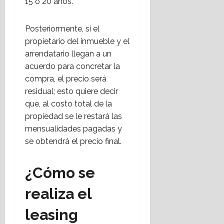
15 o 20 años.
o
2026
6
Posteriormente, si el
17
28
propietario del inmueble y el
julio,
julio,
2026
2026
arrendatario llegan a un
acuerdo para concretar la
compra, el precio será
residual; esto quiere decir
que, al costo total de la
propiedad se le restará las
mensualidades pagadas y
se obtendrá el precio final.
¿Cómo se
realiza el
leasing