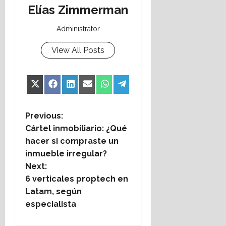
Elías Zimmerman
Administrator
View All Posts
Share
Share
Share
Share
Share
Share
X
Facebook
LinkedIn
Email
WhatsApp
Telegram
on
on
on
on
on
on
(Twitter)
P
Previous:
Cártel inmobiliario: ¿Qué
o
hacer si compraste un
inmueble irregular?
s
Next:
t
6 verticales proptech en
Latam, según
n
especialista
a