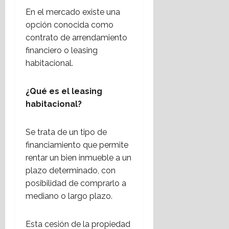
d
n
a
n
En el mercado existe una
a
t
l
?
opción conocida como
c
a
d
contrato de arrendamiento
o
l
e
28
a
l
financiero o leasing
P
julio,
l
e
e
habitacional.
2026
i
r
r
c
e
i
¿Qué es el leasing
i
s
o
habitacional?
ó
p
d
n
a
i
i
r
s
Se trata de un tipo de
n
a
m
financiamiento que permite
t
e
o
rentar un bien inmueble a un
e
l
C
plazo determinado, con
r
o
r
posibilidad de comprarlo a
n
t
i
a
mediano o largo plazo.
o
s
c
r
t
i
g
i
Esta cesión de la propiedad
o