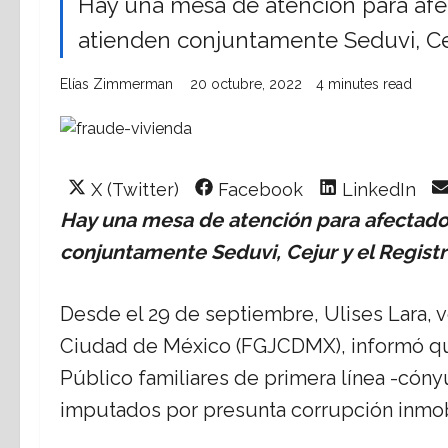
Hay una mesa de atención para afect
atienden conjuntamente Seduvi, Ceju
Elías Zimmerman
20 octubre, 2022
4 minutes read
Share
Share
Share
X (Twitter)
Facebook
LinkedIn
on
on
on
Hay una mesa de atención para afectados
conjuntamente Seduvi, Cejur y el Registr
Desde el 29 de septiembre, Ulises Lara, vo
Ciudad de México (FGJCDMX), informó que 
Público familiares de primera línea -cón
imputados por presunta corrupción inmobil