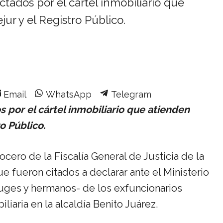
ados por el cártel inmobiliario que
r y el Registro Público.
Share
Share
Share
Email
WhatsApp
Telegram
on
on
on
 por el cártel inmobiliario que atienden
o Público.
cero de la Fiscalía General de Justicia de la
fueron citados a declarar ante el Ministerio
yuges y hermanos- de los exfuncionarios
iaria en la alcaldía Benito Juárez.