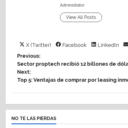
Administrator
View All Posts
Share
Share
Share
X (Twitter)
Facebook
LinkedIn
on
on
on
P
Previous:
Sector proptech recibió 12 billones de dóla
o
Next:
s
Top 5: Ventajas de comprar por leasing inm
t
n
a
NO TE LAS PIERDAS