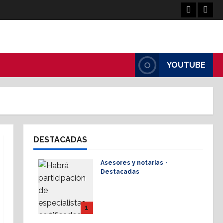
Facebook
Linke
YOUTUBE
DESTACADAS
Asesores y notarías
Destacadas
AMPI Y Fovissste
facilitarán talleres para
el otorgamiento de
1
hipotecas