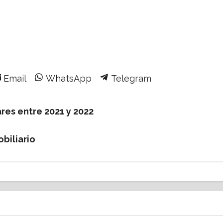
Share
Share
Share
Email
WhatsApp
Telegram
on
on
on
res entre 2021 y 2022
obiliario