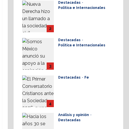
Destacadas
17 julio, 2026
Política e Internacionales
Nueva Derecha
respalda coalición
internacional contra el
2
terrorismo
Destacadas
17 julio, 2026
Política e Internacionales
Somos MX abre puerta
a comunidad mormona;
competirá por
3
gobierno de Chihuahua
Destacadas
Fe
16 julio, 2026
Alistan Conversatorio
Nacional para
Periodistas Cristianos;
abordar temáticas
4
sociales, reto
Análisis y opinión
16 julio, 2026
Destacadas
Elio Masferrer Kan: