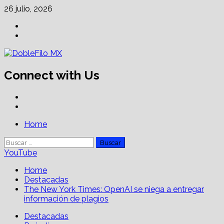
Skip
26 julio, 2026
to
Facebook
content
Linkedin
Connect with Us
Facebook
Linkedin
Primary
Home
Menu
Buscar:
YouTube
Home
Destacadas
The New York Times: OpenAI se niega a entregar
información de plagios
Destacadas