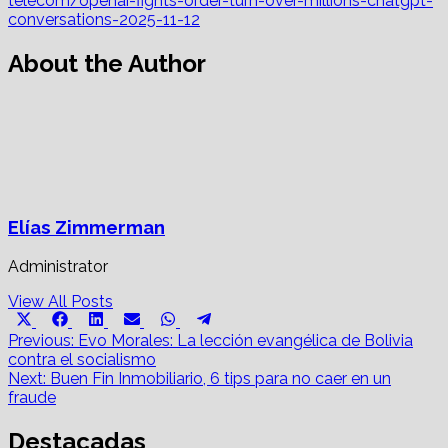
telecom/openai-fights-order-turn-over-millions-chatgpt-
conversations-2025-11-12
About the Author
Elías Zimmerman
Administrator
View All Posts
Share
Share
Share
Share
Share
Share
X
Facebook
LinkedIn
Email
WhatsApp
Telegram
on
on
on
on
on
on
Post
(Twitter)
Previous:
Evo Morales: La lección evangélica de Bolivia
contra el socialismo
navigation
Next:
Buen Fin Inmobiliario, 6 tips para no caer en un
fraude
Destacadas