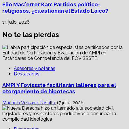
Elio Masferrer Kan: Partidos político-
religiosos, ¿cuestionan el Estado Laico?
14 julio, 2026
No te las pierdas
Asesores y notarías
Destacadas
AMPI Y Fovissste facilitarán talleres para el
otorgamiento de hipotecas
Mauricio Vizcarra Castillo
17 julio, 2026