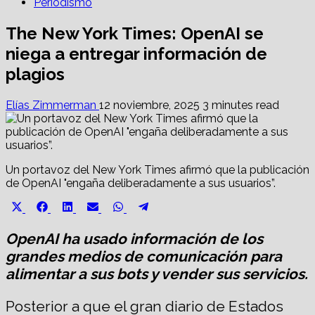
Periodismo
The New York Times: OpenAI se
niega a entregar información de
plagios
Elías Zimmerman
12 noviembre, 2025
3 minutes read
Un portavoz del New York Times afirmó que la publicación
de OpenAI "engaña deliberadamente a sus usuarios”.
Share
Share
Share
Share
Share
Share
X
Facebook
LinkedIn
Email
WhatsApp
Telegram
on
on
on
on
on
on
(Twitter)
OpenAI ha usado información de los
grandes medios de comunicación para
alimentar a sus bots y vender sus servicios.
Posterior a que el gran diario de Estados