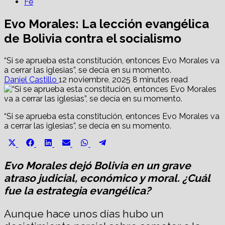
Fe
Evo Morales: La lección evangélica
de Bolivia contra el socialismo
“Si se aprueba esta constitución, entonces Evo Morales va
a cerrar las iglesias”, se decía en su momento.
Daniel Castillo
12 noviembre, 2025
8 minutes read
“Si se aprueba esta constitución, entonces Evo Morales va
a cerrar las iglesias”, se decía en su momento.
Share
Share
Share
Share
Share
Share
X
Facebook
LinkedIn
Email
WhatsApp
Telegram
on
on
on
on
on
on
(Twitter)
Evo Morales dejó Bolivia en un grave
atraso judicial, económico y moral. ¿Cuál
fue la estrategia evangélica?
Aunque hace unos días hubo un