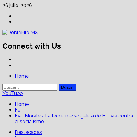
Skip
26 julio, 2026
to
Facebook
content
Linkedin
Connect with Us
Facebook
Linkedin
Primary
Home
Menu
Buscar:
YouTube
Home
Fe
Evo Morales: La lección evangélica de Bolivia contra
el socialismo
Destacadas