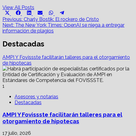
View All Posts
Share
Share
Share
Share
Share
Share
X
Facebook
LinkedIn
Email
WhatsApp
Telegram
on
on
on
on
on
on
Post
(Twitter)
Previous:
Charly Bostik: El rockero de Cristo
Next:
The New York Times: OpenAI se niega a entregar
navigation
información de plagios
Destacadas
AMPI Y Fovissste facilitarán talleres para el otorgamiento
de hipotecas
1
Asesores y notarías
Destacadas
AMPI Y Fovissste facilitarán talleres para el
otorgamiento de hipotecas
17 julio, 2026