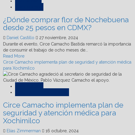
para
Actualidad
sanear
Destacadas
agua
¿Dónde comprar flor de Nochebuena
de
San
desde 25 pesos en CDMX?
Gregorio,
en
Daniel Castillo
27 noviembre, 2024
Xochimilco
Durante el evento, Circe Camacho Bastida remarcó la importancia
de consumir el trabajo de ocho meses de...
Read
Read More
more
Circe Camacho implementa plan de seguridad y atención médica
about
para Xochimilco
¿Dónde
comprar
flor
Destacadas
de
Política e Internacionales
Nochebuena
Circe Camacho implementa plan de
desde
25
seguridad y atención médica para
pesos
Xochimilco
en
CDMX?
Elías Zimmerman
16 octubre, 2024