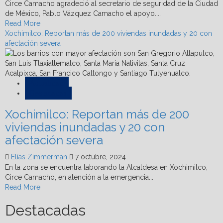
Circe Camacho agradeció al secretario de seguridad de la Ciudad
de México, Pablo Vázquez Camacho el apoyo....
Read
Read More
more
Xochimilco: Reportan más de 200 viviendas inundadas y 20 con
about
afectación severa
Circe
Camacho
implementa
plan
Actualidad
de
Destacadas
seguridad
Xochimilco: Reportan más de 200
y
atención
viviendas inundadas y 20 con
médica
afectación severa
para
Xochimilco
Elías Zimmerman
7 octubre, 2024
En la zona se encuentra laborando la Alcaldesa en Xochimilco,
Circe Camacho, en atención a la emergencia...
Read
Read More
more
Destacadas
about
Xochimilco: