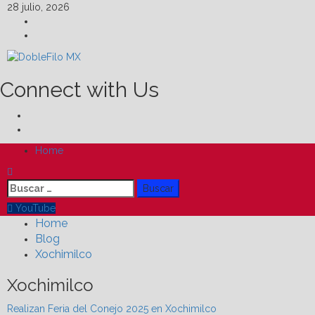
Skip
28 julio, 2026
to
Facebook
content
Linkedin
Connect with Us
Facebook
Linkedin
Primary
Home
Menu
Buscar:
YouTube
Home
Blog
Xochimilco
Xochimilco
Realizan Feria del Conejo 2025 en Xochimilco