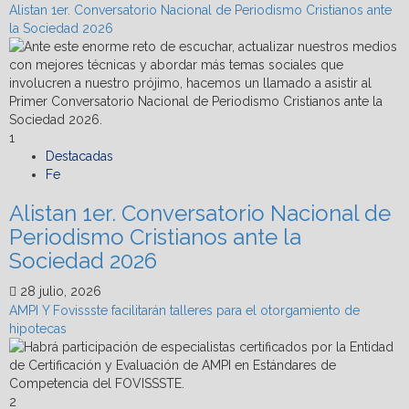
Reportan
Alistan 1er. Conversatorio Nacional de Periodismo Cristianos ante
más
la Sociedad 2026
de
200
viviendas
inundadas
y
20
1
con
Destacadas
afectación
Fe
severa
Alistan 1er. Conversatorio Nacional de
Periodismo Cristianos ante la
Sociedad 2026
28 julio, 2026
AMPI Y Fovissste facilitarán talleres para el otorgamiento de
hipotecas
2