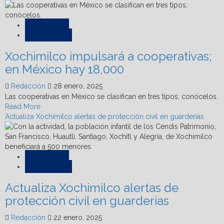
mil
about
asistentes
Alista
Xochimilco
Actualidad
celebración
Destacadas
de
Xochimilco impulsará a cooperativas;
La
Flor
en México hay 18,000
más
Bella
Redacción
28 enero, 2025
2025
Las cooperativas en México se clasifican en tres tipos; conócelos.
Read
Read More
more
Actualiza Xochimilco alertas de protección civil en guarderías
about
Xochimilco
impulsará
a
Actualidad
cooperativas;
Destacadas
en
Actualiza Xochimilco alertas de
México
hay
protección civil en guarderías
18,000
Redacción
22 enero, 2025