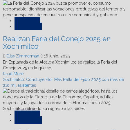
Actualidad
Destacadas
Realizan Feria del Conejo 2025 en
Xochimilco
Elías Zimmerman
16 junio, 2025
En Explanada de la Alcaldía Xochimilco se realiza la Feria del
Conejo 2025 en la que se...
Read
Read More
more
Xochimilco: Concluye Flor Más Bella del Ejido 2025 con más de
about
210 mil asistentes
Realizan
Feria
del
Conejo
2025
Actualidad
en
Destacadas
Xochimilco