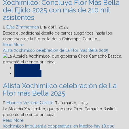
Xochimilco: Concluye Flor Más Bella
del Ejido 2025 con más de 210 mil
asistentes
Elías Zimmerman
15 abril, 2025
Desde el tradicional desfile de carros alegóricos, hasta los
concursos de la Florecita de la Chinampa, Capullo,...
Read
Read More
more
Alista Xochimilco celebración de La Flor más Bella 2025
about
Xochimilco:
Concluye
Actualidad
Flor
Destacadas
Más
Alista Xochimilco celebración de La
Bella
del
Flor más Bella 2025
Ejido
2025
Mauricio Vizcarra Castillo
20 marzo, 2025
con
La Alcaldía Xochimilco, que gobierna Circe Camacho Bastida,
más
presentó el elenco principal.
de
Read
Read More
210
more
Xochimilco impulsará a cooperativas; en México hay 18,000