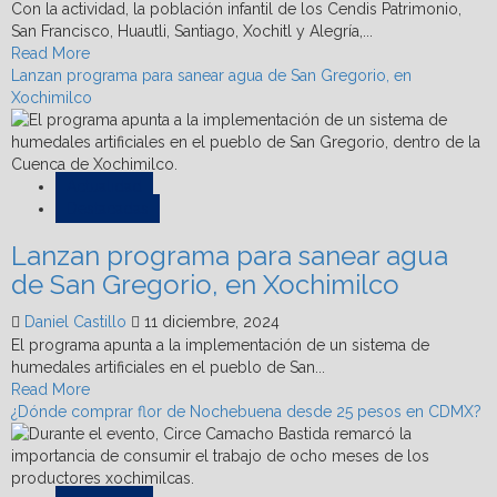
Con la actividad, la población infantil de los Cendis Patrimonio,
San Francisco, Huautli, Santiago, Xochitl y Alegría,...
Read
Read More
more
Lanzan programa para sanear agua de San Gregorio, en
about
Xochimilco
Actualiza
Xochimilco
alertas
de
Actualidad
protección
Destacadas
civil
Lanzan programa para sanear agua
en
guarderías
de San Gregorio, en Xochimilco
Daniel Castillo
11 diciembre, 2024
El programa apunta a la implementación de un sistema de
humedales artificiales en el pueblo de San...
Read
Read More
more
¿Dónde comprar flor de Nochebuena desde 25 pesos en CDMX?
about
Lanzan
programa