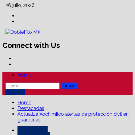
Skip
26 julio, 2026
to
Facebook
content
Linkedin
Connect with Us
Facebook
Linkedin
Primary
Home
Menu
Buscar:
YouTube
Home
Destacadas
Actualiza Xochimilco alertas de protección civil en
guarderías
Actualidad