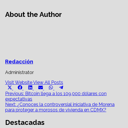
About the Author
Redacción
Administrator
Visit Website
View All Posts
Share
Share
Share
Share
Share
Share
X
Facebook
LinkedIn
Email
WhatsApp
Telegram
on
on
on
on
on
on
Post
(Twitter)
Previous:
Bitcoin llega a los 109,000 dólares con
expectativas
navigation
Next:
¿Conoces la controversial iniciativa de Morena
para proteger a morosos de vivienda en CDMX?
Destacadas