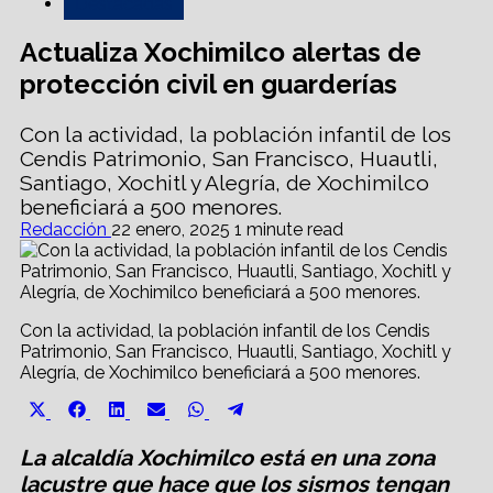
Destacadas
Actualiza Xochimilco alertas de
protección civil en guarderías
Con la actividad, la población infantil de los
Cendis Patrimonio, San Francisco, Huautli,
Santiago, Xochitl y Alegría, de Xochimilco
beneficiará a 500 menores.
Redacción
22 enero, 2025
1 minute read
Con la actividad, la población infantil de los Cendis
Patrimonio, San Francisco, Huautli, Santiago, Xochitl y
Alegría, de Xochimilco beneficiará a 500 menores.
Share
Share
Share
Share
Share
Share
X
Facebook
LinkedIn
Email
WhatsApp
Telegram
on
on
on
on
on
on
(Twitter)
La alcaldía Xochimilco está en una zona
lacustre que hace que los sismos tengan