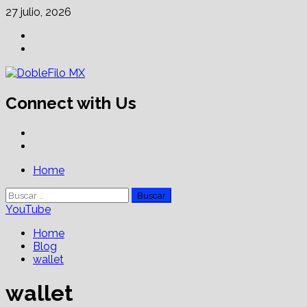
Skip
27 julio, 2026
to
Facebook
content
Linkedin
Connect with Us
Facebook
Linkedin
Primary
Home
Menu
Buscar:
YouTube
Home
Blog
wallet
wallet