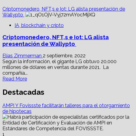
Criptomonedero, NFT,s e Iot: LG alista presentación de
Wallypto
IA, blockchain y cripto
Criptomonedero, NFT,s e Iot: LG alista
presentación de Wallypto
Elías Zimmerman
2 septiembre, 2022
Según la información, el gigante LG obtuvo 20,000
millones de dólares en ventas durante 2021. La
compañía...
Read
Read More
more
about
Destacadas
Criptomonedero,
NFT,s e
AMPI Y Fovissste facilitarán talleres para el otorgamiento
Iot:
de hipotecas
LG alista
presentación
de
Wallypto
1