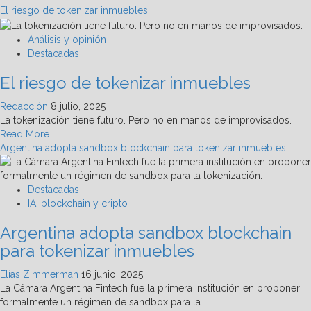
El riesgo de tokenizar inmuebles
Análisis y opinión
Destacadas
El riesgo de tokenizar inmuebles
Redacción
8 julio, 2025
La tokenización tiene futuro. Pero no en manos de improvisados.
Read
Read More
more
Argentina adopta sandbox blockchain para tokenizar inmuebles
about
El
riesgo
Destacadas
de
IA, blockchain y cripto
tokenizar
Argentina adopta sandbox blockchain
inmuebles
para tokenizar inmuebles
Elías Zimmerman
16 junio, 2025
La Cámara Argentina Fintech fue la primera institución en proponer
formalmente un régimen de sandbox para la...