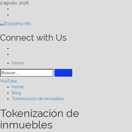
Skip
2 agosto, 2026
to
Facebook
content
Linkedin
Connect with Us
Facebook
Linkedin
Primary
Home
Menu
Buscar:
YouTube
Home
Blog
Tokenización de inmuebles
Tokenización de
inmuebles