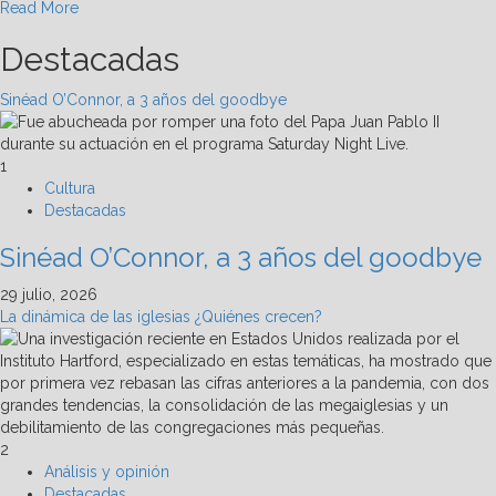
Read
Read More
more
Destacadas
about
Argentina
adopta
Sinéad O’Connor, a 3 años del goodbye
sandbox
blockchain
para
1
tokenizar
Cultura
inmuebles
Destacadas
Sinéad O’Connor, a 3 años del goodbye
29 julio, 2026
La dinámica de las iglesias ¿Quiénes crecen?
2
Análisis y opinión
Destacadas